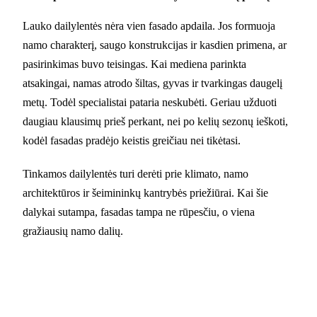
Lauko dailylentės nėra vien fasado apdaila. Jos formuoja
namo charakterį, saugo konstrukcijas ir kasdien primena, ar
pasirinkimas buvo teisingas. Kai mediena parinkta
atsakingai, namas atrodo šiltas, gyvas ir tvarkingas daugelį
metų. Todėl specialistai pataria neskubėti. Geriau užduoti
daugiau klausimų prieš perkant, nei po kelių sezonų ieškoti,
kodėl fasadas pradėjo keistis greičiau nei tikėtasi.
Tinkamos dailylentės turi derėti prie klimato, namo
architektūros ir šeimininkų kantrybės priežiūrai. Kai šie
dalykai sutampa, fasadas tampa ne rūpesčiu, o viena
gražiausių namo dalių.