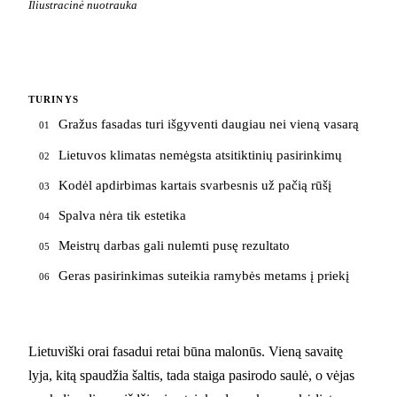
Iliustracinė nuotrauka
TURINYS
Gražus fasadas turi išgyventi daugiau nei vieną vasarą
01
Lietuvos klimatas nemėgsta atsitiktinių pasirinkimų
02
Kodėl apdirbimas kartais svarbesnis už pačią rūšį
03
Spalva nėra tik estetika
04
Meistrų darbas gali nulemti pusę rezultato
05
Geras pasirinkimas suteikia ramybės metams į priekį
06
Lietuviški orai fasadui retai būna malonūs. Vieną savaitę
lyja, kitą spaudžia šaltis, tada staiga pasirodo saulė, o vėjas