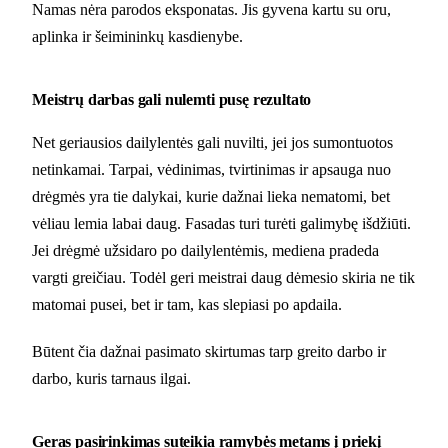
Namas nėra parodos eksponatas. Jis gyvena kartu su oru,
aplinka ir šeimininkų kasdienybe.
Meistrų darbas gali nulemti pusę rezultato
Net geriausios dailylentės gali nuvilti, jei jos sumontuotos
netinkamai. Tarpai, vėdinimas, tvirtinimas ir apsauga nuo
drėgmės yra tie dalykai, kurie dažnai lieka nematomi, bet
vėliau lemia labai daug. Fasadas turi turėti galimybę išdžiūti.
Jei drėgmė užsidaro po dailylentėmis, mediena pradeda
vargti greičiau. Todėl geri meistrai daug dėmesio skiria ne tik
matomai pusei, bet ir tam, kas slepiasi po apdaila.
Būtent čia dažnai pasimato skirtumas tarp greito darbo ir
darbo, kuris tarnaus ilgai.
Geras pasirinkimas suteikia ramybės metams į priekį