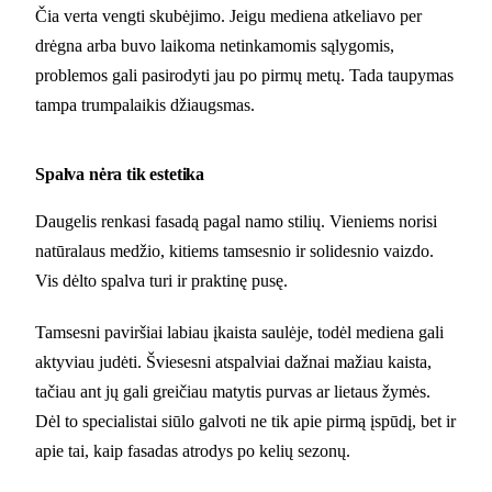
Čia verta vengti skubėjimo. Jeigu mediena atkeliavo per
drėgna arba buvo laikoma netinkamomis sąlygomis,
problemos gali pasirodyti jau po pirmų metų. Tada taupymas
tampa trumpalaikis džiaugsmas.
Spalva nėra tik estetika
Daugelis renkasi fasadą pagal namo stilių. Vieniems norisi
natūralaus medžio, kitiems tamsesnio ir solidesnio vaizdo.
Vis dėlto spalva turi ir praktinę pusę.
Tamsesni paviršiai labiau įkaista saulėje, todėl mediena gali
aktyviau judėti. Šviesesni atspalviai dažnai mažiau kaista,
tačiau ant jų gali greičiau matytis purvas ar lietaus žymės.
Dėl to specialistai siūlo galvoti ne tik apie pirmą įspūdį, bet ir
apie tai, kaip fasadas atrodys po kelių sezonų.