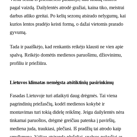
pagal vaizdą. Dailylentės atrodė gražiai, kaina tiko, meistrai
darbus atliko greitai. Po kelių sezonų atsirado nelygumų, kai
kurios lentos pradėjo keisti formą, o dažai vietomis prarado
gyvumą.
Tada ir paaiškėjo, kad renkantis reikėjo klausti ne vien apie
spalvą. Reikėjo domėtis medienos paruošimu, džiovinimu,
profiliu ir priežiūra.
Lietuvos klimatas nemėgsta atsitiktinių pasirinkimų
Fasadas Lietuvoje turi atlaikyti daug drėgmės. Tai viena
pagrindinių priežasčių, kodėl medienos kokybė ir
montavimas turi tokią didelę reikšmę. Jeigu dailylentės nėra
tinkamai paruoštos, drėgmė greičiau patenka į paviršių,
mediena juda, traukiasi, plečiasi. Iš pradžių tai atrodo kaip
smulkmena. Vėliau atsiranda plyšeliai, spalvos pokyčiai ar