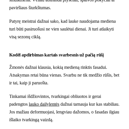
paviršiaus šiurkštumas.
Patyrę meistrai dažnai sako, kad lauke naudojama mediena
turi būti pasiruošusi ne vien saulėtai dienai. Ji turi atlaikyti
visą sezonų ciklą.
Kodėl apdirbimas kartais svarbesnis už pačią rūšį
Žmonės dažnai klausia, kokią medieną rinktis fasadui.
Atsakymas retai būna vienas. Svarbu ne tik medžio rūšis, bet
ir tai, kaip ji paruošta.
Tinkamai išdžiovintos, tvarkingai obliuotos ir gerai
padengtos
lauko dailylentės
dažnai tarnauja kur kas stabiliau.
Jos mažiau deformuojasi, lengviau dažomos, o fasadas ilgiau
išlaiko tvarkingą vaizdą.