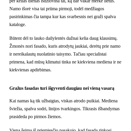
per kelias dienas išdžiovina tai, ką dar vakar merkė lietus.
Namo išorė visa tai priima pirmoji, todėl medžiagos
pasirinkimas čia tampa kur kas svarbesnis nei graži spalva
kataloge.
Būtent dėl to lauko dailylentės dažnai kelia daug klausimų.
Žmonės nori fasado, kuris atrodytų jaukiai, derėtų prie namo
ir nereikalautų nuolatinio taisymo. Tačiau specialistai
primena, kad mūsų klimatui tinka ne kiekviena mediena ir ne
kiekvienas apdirbimas.
Gražus fasadas turi išgyventi daugiau nei vieną vasarą
Kai namas ką tik užbaigtas, viskas atrodo puikiai. Mediena
šviežia, spalva sodri, linijos tvarkingos. Tikrasis išbandymas
prasideda po pirmos žiemos.
Viena šeima iš priemiesčio pasakojo, kad fasadą rinkosi