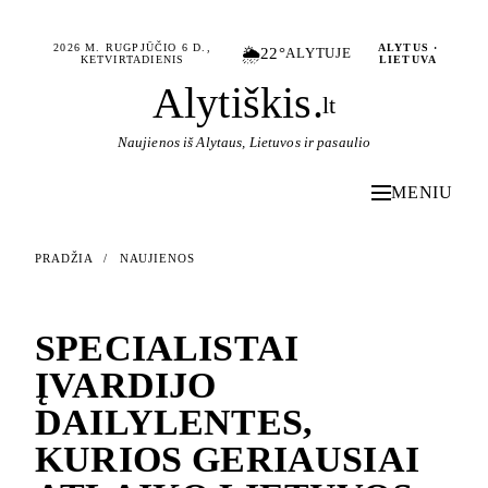
2026 M. RUGPJŪČIO 6 D.,
ALYTUS ·
🌦️
22°
ALYTUJE
KETVIRTADIENIS
LIETUVA
Alytiškis
.
lt
Naujienos iš Alytaus, Lietuvos ir pasaulio
MENIU
PRADŽIA
/
NAUJIENOS
NAUJIENOS
SPECIALISTAI
ĮVARDIJO
DAILYLENTES,
KURIOS GERIAUSIAI