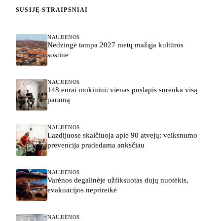
SUSIJĘ STRAIPSNIAI
NAUJIENOS
Nedzingė tampa 2027 metų mažąja kultūros
sostine
NAUJIENOS
148 eurai mokiniui: vienas puslapis surenka visą
paramą
NAUJIENOS
Lazdijuose skaičiuoja apie 90 atvejų: veiksnumo
prevencija pradedama anksčiau
NAUJIENOS
Varėnos degalinėje užfiksuotas dujų nuotėkis,
evakuacijos neprireikė
NAUJIENOS