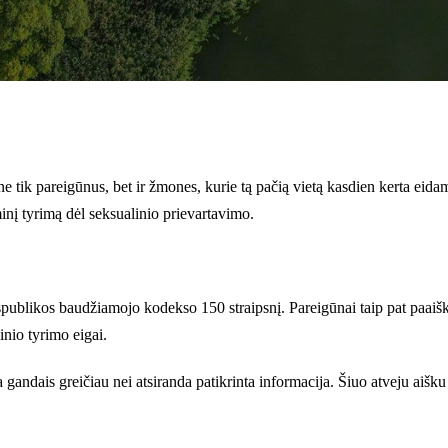
tik pareigūnus, bet ir žmones, kurie tą pačią vietą kasdien kerta eidami
minį tyrimą dėl seksualinio prievartavimo.
ublikos baudžiamojo kodekso 150 straipsnį. Pareigūnai taip pat paaiškino
inio tyrimo eigai.
a gandais greičiau nei atsiranda patikrinta informacija. Šiuo atveju aišk