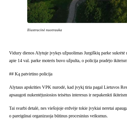
Iliustracinė nuotrauka
Vidury dienos Alytuje įvykęs užpuolimas Jurgiškių parke sukrėtė ne 
apie 14 val. parke moteris buvo užpulta, o policija pradėjo ikiteis
## Ką patvirtino policija
Alytaus apskrities VPK nurodė, kad įvykį tiria pagal Lietuvos Resp
apsaugoti nukentėjusiosios teisėtus interesus ir nepakenkti ikiteism
Tai svarbi detalė, nes viešojoje erdvėje tokie įvykiai neretai apaug
o pareigūnai organizuoja būtinus procesinius veiksmus.