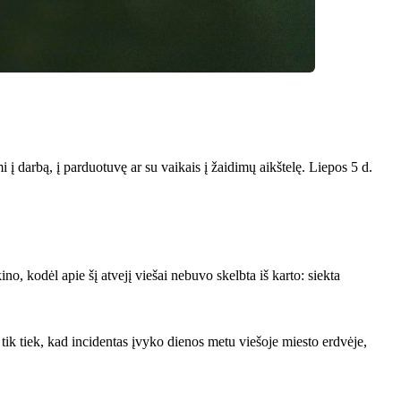
 į darbą, į parduotuvę ar su vaikais į žaidimų aikštelę. Liepos 5 d.
, kodėl apie šį atvejį viešai nebuvo skelbta iš karto: siekta
u tik tiek, kad incidentas įvyko dienos metu viešoje miesto erdvėje,