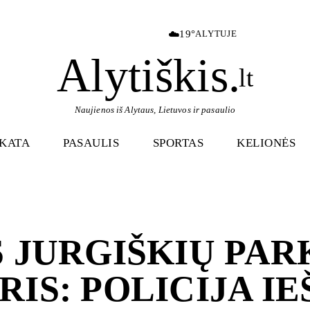
☁️
19°
ALYTUJE
Alytiškis
.
lt
Naujienos iš Alytaus, Lietuvos ir pasaulio
IKATA
PASAULIS
SPORTAS
KELIONĖS
 JURGIŠKIŲ PAR
IS: POLICIJA I