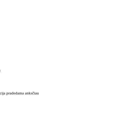
ą
ncija pradedama anksčiau