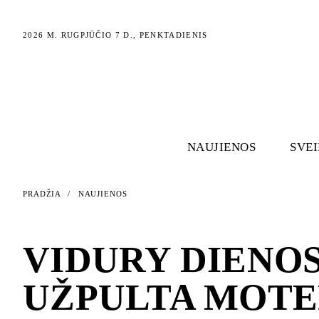
2026 M. RUGPJŪČIO 7 D., PENKTADIENIS
NAUJIENOS
SVE
PRADŽIA
/
NAUJIENOS
NAUJIENOS
VIDURY DIENOS
UŽPULTA MOTER