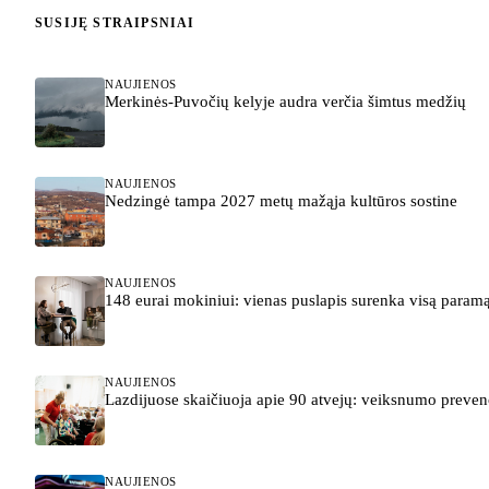
SUSIJĘ STRAIPSNIAI
NAUJIENOS
Merkinės-Puvočių kelyje audra verčia šimtus medžių
NAUJIENOS
Nedzingė tampa 2027 metų mažąja kultūros sostine
NAUJIENOS
148 eurai mokiniui: vienas puslapis surenka visą param
NAUJIENOS
Lazdijuose skaičiuoja apie 90 atvejų: veiksnumo preve
NAUJIENOS