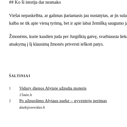
## Ko ši istorija dar neatsako
Viešai nepaskelbta, ar galimas įtariamasis jau nustatytas, ar jis sula
kalba ne tik apie vieną tyrimą, bet ir apie labai žemišką saugumo 
Žmonėms, kurie kasdien juda per Jurgiškių gatvę, svarbiausia lieka
atsakymą į šį klausimą žmonės priversti ieškoti patys.
ŠALTINIAI
Vidury dienos Alytuje užpulta moteris
1
15min.lt
Po užpuolimo Alytaus parke – gyventojų nerimas
2
dzukijosveidas.lt