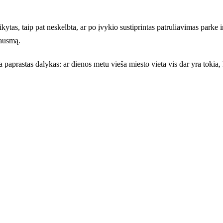
ikytas, taip pat neskelbta, ar po įvykio sustiprintas patruliavimas parke i
jausmą.
 paprastas dalykas: ar dienos metu vieša miesto vieta vis dar yra tokia,