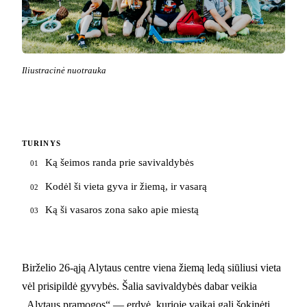
Iliustracinė nuotrauka
TURINYS
Ką šeimos randa prie savivaldybės
01
Kodėl ši vieta gyva ir žiemą, ir vasarą
02
Ką ši vasaros zona sako apie miestą
03
Birželio 26-ąją Alytaus centre viena žiemą ledą siūliusi vieta
vėl prisipildė gyvybės. Šalia savivaldybės dabar veikia
„Alytaus pramogos“ — erdvė, kurioje vaikai gali šokinėti,