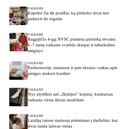
VAIKAMS
Kuprinė čia tik pradžia: ką pirmoko tėvai turi
padaryti iki rugsėjo
VAIKAMS
Rugpjūčio 4-ąją NVSC primena pirmokų tėvams:
6–7 metų vaikams svarbūs skiepai ir tuberkulino
mėginys
VAIKAMS
Parduotuvėje, namuose ir prie ekrano: vaikas apie
pinigus mokosi kasdien
VAIKAMS
Trys alytiškės ant „Skinijos“ kojinių: konkursas
vaikams virsta tikrais modeliais
VAIKAMS
Lazdijų rajone startuoja priėmimas į darželius: kur
tėvai randa laisvas vietas