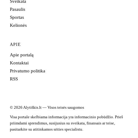
Sveikata
Pasaulis
Sportas
Kelionės
APIE
Apie portalą
Kontaktai
Privatumo politika
RSS
© 2026 Alytiškis.lt — Visos teisės saugomos
Visa portale skelbiama informacija yra informacinio pobūdžio. Prieš
priimdami sprendimus, susijusius su sveikata, finansais ar teise,
pasitarkite su atitinkamos srities specialistu.