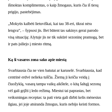
išmoktas komplimentas, o kaip žmogaus, kuris čia iš tiesų
prigijo, pastebėjimas.
„Mokytis kalbėti lietuviškai, kai tau 38-eri, tikrai nėra
lengva“, – šypsosi jis. Bet būtent tas sakinys gerai parodo
visą situaciją: Alytuje jis ne tik sukūrė sezoninę pramogą, bet
ir pats įsiliejo į miesto ritmą.
Ką ši vasaros zona sako apie miestą
Svarbiausia čia ne vien batutai ar karuselė. Svarbiausia, kad
centrinė erdvė nelieka tuščia. Žiemą ji keičia veidą į
čiuožyklą, vasarą tampa vaikų aikštele, o kitą šaltąjį sezoną
vėl gali grįžti į ledo režimą. Miestui tai paprastas, bet
veiksmingas receptas: ta pati vieta gali dirbti kelis mėnesius
ilgiau, jei joje atsiranda žmogus, kuris nebijo keisti formos.