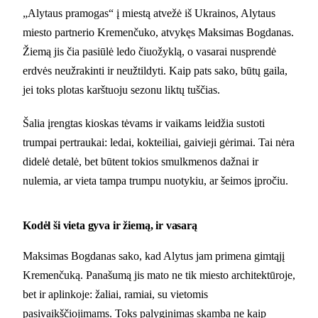
„Alytaus pramogas“ į miestą atvežė iš Ukrainos, Alytaus
miesto partnerio Kremenčuko, atvykęs Maksimas Bogdanas.
Žiemą jis čia pasiūlė ledo čiuožyklą, o vasarai nusprendė
erdvės neužrakinti ir neužtildyti. Kaip pats sako, būtų gaila,
jei toks plotas karštuoju sezonu liktų tuščias.
Šalia įrengtas kioskas tėvams ir vaikams leidžia sustoti
trumpai pertraukai: ledai, kokteiliai, gaivieji gėrimai. Tai nėra
didelė detalė, bet būtent tokios smulkmenos dažnai ir
nulemia, ar vieta tampa trumpu nuotykiu, ar šeimos įpročiu.
Kodėl ši vieta gyva ir žiemą, ir vasarą
Maksimas Bogdanas sako, kad Alytus jam primena gimtąjį
Kremenčuką. Panašumą jis mato ne tik miesto architektūroje,
bet ir aplinkoje: žaliai, ramiai, su vietomis
pasivaikščiojimams. Toks palyginimas skamba ne kaip