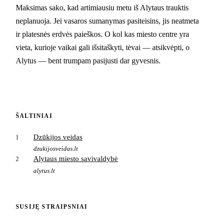
Maksimas sako, kad artimiausiu metu iš Alytaus trauktis
neplanuoja. Jei vasaros sumanymas pasiteisins, jis neatmeta
ir platesnės erdvės paieškos. O kol kas miesto centre yra
vieta, kurioje vaikai gali išsitaškyti, tėvai — atsikvėpti, o
Alytus — bent trumpam pasijusti dar gyvesnis.
ŠALTINIAI
Dzūkijos veidas
1
dzukijosveidas.lt
Alytaus miesto savivaldybė
2
alytus.lt
SUSIJĘ STRAIPSNIAI