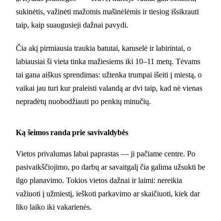
sukinėtis, važinėti mažomis mašinėlėmis ir tiesiog išsikrauti
taip, kaip suaugusieji dažnai pavydi.
Čia akį pirmiausia traukia batutai, karuselė ir labirintai, o
labiausiai ši vieta tinka mažiesiems iki 10–11 metų. Tėvams
tai gana aiškus sprendimas: užtenka trumpai išeiti į miestą, o
vaikai jau turi kur praleisti valandą ar dvi taip, kad nė vienas
nepradėtų nuobodžiauti po penkių minučių.
Ką šeimos randa prie savivaldybės
Vietos privalumas labai paprastas — ji pačiame centre. Po
pasivaikščiojimo, po darbų ar savaitgalį čia galima užsukti be
ilgo planavimo. Tokios vietos dažnai ir laimi: nereikia
važiuoti į užmiestį, ieškoti parkavimo ar skaičiuoti, kiek dar
liko laiko iki vakarienės.