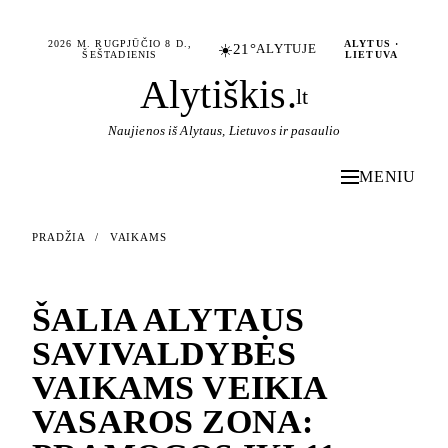
2026 M. RUGPJŪČIO 8 D.,
ALYTUS ·
☀️
21°
ALYTUJE
ŠEŠTADIENIS
LIETUVA
Alytiškis
.
lt
Naujienos iš Alytaus, Lietuvos ir pasaulio
MENIU
PRADŽIA
/
VAIKAMS
VAIKAMS
ŠALIA ALYTAUS
SAVIVALDYBĖS
VAIKAMS VEIKIA
VASAROS ZONA: