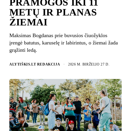
PRAMOGOS IKI 11
METŲ IR PLANAS
ŽIEMAI
Maksimas Bogdanas prie buvusios čiuožyklos
įrengė batutus, karuselę ir labirintus, o žiemai žada
grąžinti ledą.
ALYTIŠKIS.LT REDAKCIJA
·
2026 M. BIRŽELIO 27 D.