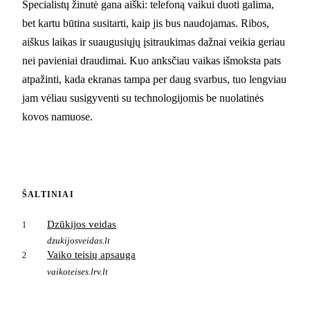
Specialistų žinutė gana aiški: telefoną vaikui duoti galima,
bet kartu būtina susitarti, kaip jis bus naudojamas. Ribos,
aiškus laikas ir suaugusiųjų įsitraukimas dažnai veikia geriau
nei pavieniai draudimai. Kuo anksčiau vaikas išmoksta pats
atpažinti, kada ekranas tampa per daug svarbus, tuo lengviau
jam vėliau susigyventi su technologijomis be nuolatinės
kovos namuose.
ŠALTINIAI
Dzūkijos veidas
1
dzukijosveidas.lt
Vaiko teisių apsauga
2
vaikoteises.lrv.lt