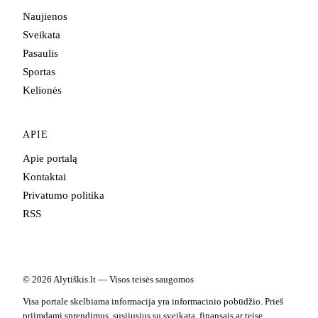
Naujienos
Sveikata
Pasaulis
Sportas
Kelionės
APIE
Apie portalą
Kontaktai
Privatumo politika
RSS
© 2026 Alytiškis.lt — Visos teisės saugomos
Visa portale skelbiama informacija yra informacinio pobūdžio. Prieš
priimdami sprendimus, susijusius su sveikata, finansais ar teise,