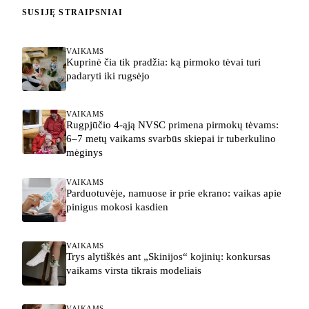
SUSIJĘ STRAIPSNIAI
VAIKAMS
Kuprinė čia tik pradžia: ką pirmoko tėvai turi
padaryti iki rugsėjo
VAIKAMS
Rugpjūčio 4-ąją NVSC primena pirmokų tėvams:
6–7 metų vaikams svarbūs skiepai ir tuberkulino
mėginys
VAIKAMS
Parduotuvėje, namuose ir prie ekrano: vaikas apie
pinigus mokosi kasdien
VAIKAMS
Trys alytiškės ant „Skinijos“ kojinių: konkursas
vaikams virsta tikrais modeliais
VAIKAMS