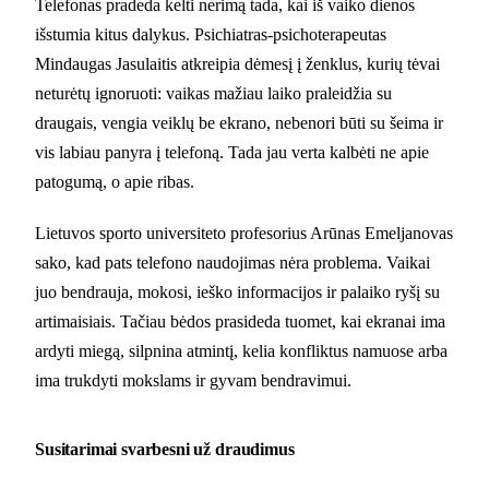
Telefonas pradeda kelti nerimą tada, kai iš vaiko dienos
išstumia kitus dalykus. Psichiatras-psichoterapeutas
Mindaugas Jasulaitis atkreipia dėmesį į ženklus, kurių tėvai
neturėtų ignoruoti: vaikas mažiau laiko praleidžia su
draugais, vengia veiklų be ekrano, nebenori būti su šeima ir
vis labiau panyra į telefoną. Tada jau verta kalbėti ne apie
patogumą, o apie ribas.
Lietuvos sporto universiteto profesorius Arūnas Emeljanovas
sako, kad pats telefono naudojimas nėra problema. Vaikai
juo bendrauja, mokosi, ieško informacijos ir palaiko ryšį su
artimaisiais. Tačiau bėdos prasideda tuomet, kai ekranai ima
ardyti miegą, silpnina atmintį, kelia konfliktus namuose arba
ima trukdyti mokslams ir gyvam bendravimui.
Susitarimai svarbesni už draudimus