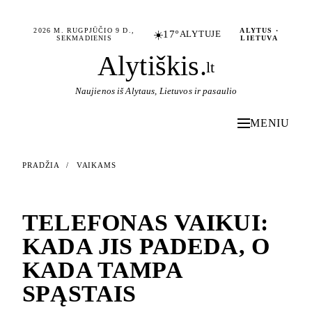
2026 M. RUGPJŪČIO 9 D.,
ALYTUS ·
☀️
17°
ALYTUJE
SEKMADIENIS
LIETUVA
Alytiškis
.
lt
Naujienos iš Alytaus, Lietuvos ir pasaulio
MENIU
PRADŽIA
/
VAIKAMS
VAIKAMS
TELEFONAS VAIKUI:
KADA JIS PADEDA, O
KADA TAMPA
SPĄSTAIS