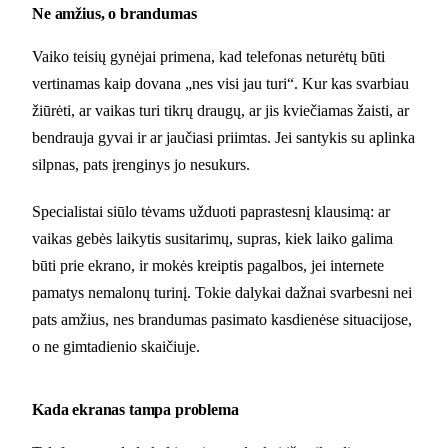
Ne amžius, o brandumas
Vaiko teisių gynėjai primena, kad telefonas neturėtų būti
vertinamas kaip dovana „nes visi jau turi“. Kur kas svarbiau
žiūrėti, ar vaikas turi tikrų draugų, ar jis kviečiamas žaisti, ar
bendrauja gyvai ir ar jaučiasi priimtas. Jei santykis su aplinka
silpnas, pats įrenginys jo nesukurs.
Specialistai siūlo tėvams užduoti paprastesnį klausimą: ar
vaikas gebės laikytis susitarimų, supras, kiek laiko galima
būti prie ekrano, ir mokės kreiptis pagalbos, jei internete
pamatys nemalonų turinį. Tokie dalykai dažnai svarbesni nei
pats amžius, nes brandumas pasimato kasdienėse situacijose,
o ne gimtadienio skaičiuje.
Kada ekranas tampa problema