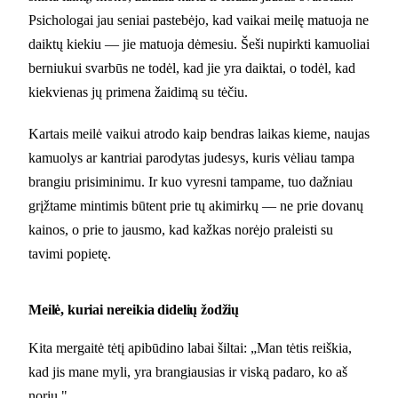
Psichologai jau seniai pastebėjo, kad vaikai meilę matuoja ne
daiktų kiekiu — jie matuoja dėmesiu. Šeši nupirkti kamuoliai
berniukui svarbūs ne todėl, kad jie yra daiktai, o todėl, kad
kiekvienas jų primena žaidimą su tėčiu.
Kartais meilė vaikui atrodo kaip bendras laikas kieme, naujas
kamuolys ar kantriai parodytas judesys, kuris vėliau tampa
brangiu prisiminimu. Ir kuo vyresni tampame, tuo dažniau
grįžtame mintimis būtent prie tų akimirkų — ne prie dovanų
kainos, o prie to jausmo, kad kažkas norėjo praleisti su
tavimi popietę.
Meilė, kuriai nereikia didelių žodžių
Kita mergaitė tėtį apibūdino labai šiltai: „Man tėtis reiškia,
kad jis mane myli, yra brangiausias ir viską padaro, ko aš
noriu."