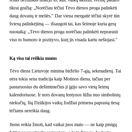
tikrai gražią: „Norėčiau tėčiui Tėvo dienos proga palinkėti
daug dovanų ir meilės." Dar viena mergaitė tėčiui skyrė itin
šviesų palinkėjimą — išsaugoti tai, kas šeimoje kuria gerą
nuotaiką: „Tėvo dienos proga norėčiau palinkėti neprarasti
viso to humoro ir pozityvo, kurį jis visada kartu nešiojasi."
Ką visa tai reiškia mums
Tėvo diena Lietuvoje minima birželio 7-ąją, sekmadienį. Tai
nėra tokia sena tradicija kaip Motinos diena, tačiau per
pastaruosius du dešimtmečius ji įgijo savo vietą šeimų
kalendoriuose. Ir nors dovanų lentynos lūžta nuo simbolinių
niekučių, šių Dzūkijos vaikų žodžiai primena paprastą tiesą:
tėčiams nereikia daug.
Jiems reikia žinoti, kad vaikai juos mato — ne kaip pinigų