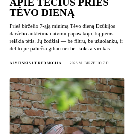
APIE TĖČIUS PRIEŠ
TĖVO DIENĄ
Prieš birželio 7-ąją minimą Tėvo dieną Dzūkijos
darželio auklėtiniai atvirai papasakojo, ką jiems
reiškia tėtis. Jų žodžiai — be filtrų, be užuolankų, ir
dėl to jie paliečia giliau nei bet koks atvirukas.
ALYTIŠKIS.LT REDAKCIJA
·
2026 M. BIRŽELIO 7 D.