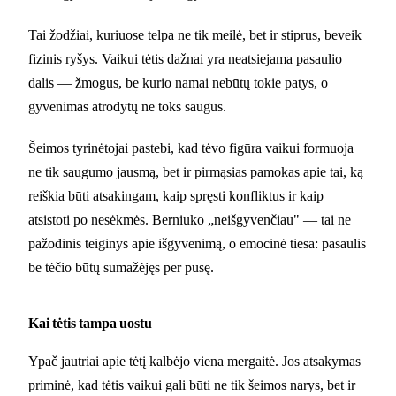
Tai žodžiai, kuriuose telpa ne tik meilė, bet ir stiprus, beveik
fizinis ryšys. Vaikui tėtis dažnai yra neatsiejama pasaulio
dalis — žmogus, be kurio namai nebūtų tokie patys, o
gyvenimas atrodytų ne toks saugus.
Šeimos tyrinėtojai pastebi, kad tėvo figūra vaikui formuoja
ne tik saugumo jausmą, bet ir pirmąsias pamokas apie tai, ką
reiškia būti atsakingam, kaip spręsti konfliktus ir kaip
atsistoti po nesėkmės. Berniuko „neišgyvenčiau" — tai ne
pažodinis teiginys apie išgyvenimą, o emocinė tiesa: pasaulis
be tėčio būtų sumažėjęs per pusę.
Kai tėtis tampa uostu
Ypač jautriai apie tėtį kalbėjo viena mergaitė. Jos atsakymas
priminė, kad tėtis vaikui gali būti ne tik šeimos narys, bet ir