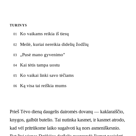
TURINYS
Ko vaikams reikia iš tiesų
01
Meilė, kuriai nereikia didelių žodžių
02
„Pusė mano gyvenimo"
03
Kai tėtis tampa uostu
04
Ko vaikai linki savo tėčiams
05
Ką visa tai reiškia mums
06
Prieš Tėvo dieną daugelis dairomės dovanų — kaklaraiščio,
knygos, galbūt butelio. Tai nutinka kasmet, ir kasmet atrodo,
kad vėl pritrūkome laiko sugalvoti ką nors asmeniškesnio.