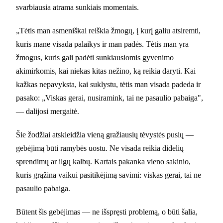
svarbiausia atrama sunkiais momentais.
„Tėtis man asmeniškai reiškia žmogų, į kurį galiu atsiremti,
kuris mane visada palaikys ir man padės. Tėtis man yra
žmogus, kuris gali padėti sunkiausiomis gyvenimo
akimirkomis, kai niekas kitas nežino, ką reikia daryti. Kai
kažkas nepavyksta, kai suklystu, tėtis man visada padeda ir
pasako: „Viskas gerai, nusiramink, tai ne pasaulio pabaiga",
— dalijosi mergaitė.
Šie žodžiai atskleidžia vieną gražiausių tėvystės pusių —
gebėjimą būti ramybės uostu. Ne visada reikia didelių
sprendimų ar ilgų kalbų. Kartais pakanka vieno sakinio,
kuris grąžina vaikui pasitikėjimą savimi: viskas gerai, tai ne
pasaulio pabaiga.
Būtent šis gebėjimas — ne išspręsti problemą, o būti šalia,