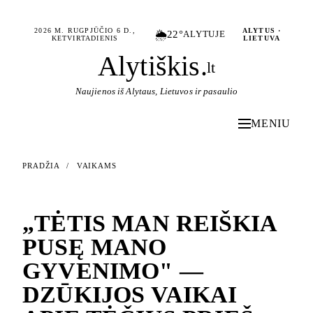
2026 M. RUGPJŪČIO 6 D.,
ALYTUS ·
🌦️
22°
ALYTUJE
KETVIRTADIENIS
LIETUVA
Alytiškis
.
lt
Naujienos iš Alytaus, Lietuvos ir pasaulio
MENIU
PRADŽIA
/
VAIKAMS
VAIKAMS
„TĖTIS MAN REIŠKIA
PUSĘ MANO
GYVENIMO" —
DZŪKIJOS VAIKAI