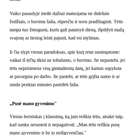
Vaiko pasaulyje meilė dažnai matuojama ne dideliais
žodžiais, o buvimu šalia, rūpesčiu ir noru pradžiuginti. Tėtis
tampa tuo žmogumi, kuris gali pataisyti dieną, išpildyti mažą
svajonę ar tiesiog leisti pajusti, kad esi mylimas.
Ir čia slypi vienas paradoksas, apie kurį retai susimąstome:
vaikai iš tėčių tikisi ne tobulumo, o buvimo. Jie nepastebi, jei
tėtis neprisimena visų gimtadienių datų, jei kartais supyksta
ar pavargsta po darbo. Jie pastebi, ar tėtis grįžta namo ir ar
randa penkias minutes pasėdėti šalia.
„Pusė mano gyvenimo"
Vienas berniukas į klausimą, ką jam reiškia tėtis, atsakė taip,
kad sunku nesustoti ir nepagalvoti: „Man tėtis reiškia pusę
mano gyvenimo ir be jo neišgyvenčiau."