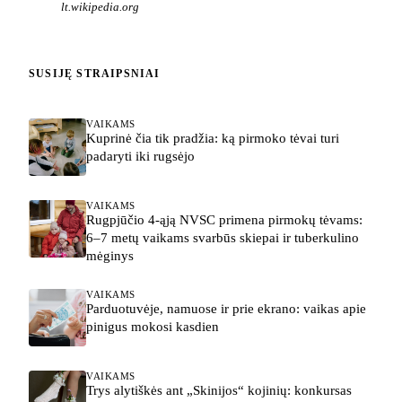
lt.wikipedia.org
SUSIJĘ STRAIPSNIAI
VAIKAMS
Kuprinė čia tik pradžia: ką pirmoko tėvai turi
padaryti iki rugsėjo
VAIKAMS
Rugpjūčio 4-ąją NVSC primena pirmokų tėvams:
6–7 metų vaikams svarbūs skiepai ir tuberkulino
mėginys
VAIKAMS
Parduotuvėje, namuose ir prie ekrano: vaikas apie
pinigus mokosi kasdien
VAIKAMS
Trys alytiškės ant „Skinijos“ kojinių: konkursas