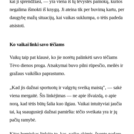
kai ji sprendžiasi, — yra viena iš tų tėvystės pamokų, kurios
negalima išmokti iš knygų. Ji ateina tik per buvimą kartu, per
daugybę mažų situacijų, kai vaikas suklumpa, o tėtis padeda
atsistoti.
Ko vaikai linki savo tėčiams
Vaikų taip pat klausė, ko jie norėtų palinkėti savo tėčiams
Tėvo dienos proga. Atsakymai buvo pilni rūpesčio, meilės ir
gražaus vaikiško paprastumo.
„Kad jis dažnai sportuotų ir valgytų sveiką maistą", — sakė
viena mergaitė. Šis linkėjimas — ne apie išvaizdą, o apie
norą, kad tėtis būtų šalia kuo ilgiau. Vaikai intuityviai jaučia
tai, ką suaugusieji dažnai pamiršta: tėčio sveikata yra ir jų
pačių ramybė.
Kitas berniukas linkėjo to, kas, vaikų akimis, šventę padaro