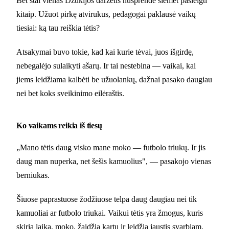
Bet štai vienas Dzūkijos darželis nusprendė šiemet pasielgti
kitaip. Užuot pirkę atvirukus, pedagogai paklausė vaikų
tiesiai: ką tau reiškia tėtis?
Atsakymai buvo tokie, kad kai kurie tėvai, juos išgirdę,
nebegalėjo sulaikyti ašarų. Ir tai nestebina — vaikai, kai
jiems leidžiama kalbėti be užuolankų, dažnai pasako daugiau
nei bet koks sveikinimo eilėraštis.
Ko vaikams reikia iš tiesų
„Mano tėtis daug visko mane moko — futbolo triukų. Ir jis
daug man nuperka, net šešis kamuolius", — pasakojo vienas
berniukas.
Šiuose paprastuose žodžiuose telpa daug daugiau nei tik
kamuoliai ar futbolo triukai. Vaikui tėtis yra žmogus, kuris
skiria laiką, moko, žaidžia kartu ir leidžia jaustis svarbiam.