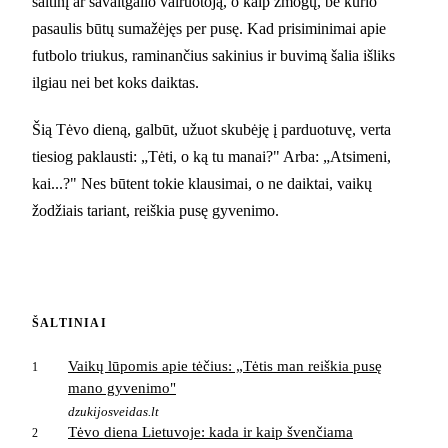
šaltinį ar savaitgalio vairuotoją, o kaip žmogų, be kurio
pasaulis būtų sumažėjęs per pusę. Kad prisiminimai apie
futbolo triukus, raminančius sakinius ir buvimą šalia išliks
ilgiau nei bet koks daiktas.
Šią Tėvo dieną, galbūt, užuot skubėję į parduotuvę, verta
tiesiog paklausti: „Tėti, o ką tu manai?" Arba: „Atsimeni,
kai...?" Nes būtent tokie klausimai, o ne daiktai, vaikų
žodžiais tariant, reiškia pusę gyvenimo.
ŠALTINIAI
Vaikų lūpomis apie tėčius: „Tėtis man reiškia pusę
1
mano gyvenimo"
dzukijosveidas.lt
Tėvo diena Lietuvoje: kada ir kaip švenčiama
2