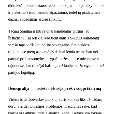
didmiesčių kandidatams reikia ne tik partinio palaikymo, bet
ir platesnio visuomeninio atpažinimo, todėl jų pristatymas
dažnai atidedamas arčiau rinkimų.
Tačiau Šiauliai ir kiti rajonai kandidatus tvirtins jau
šeštadienį. Tai reiškia, kad bent dalis TS-LKD kandidatų
sąrašo taps vieša jau po šio savaitgalio. Savivaldos
rinkimuose merų asmenybės dažnai lemia ne mažiau nei
partinė priklausomybė — ypač mažesniuose miestuose ir
rajonuose, kur rinkėjai balsuoja už konkretų žmogų, o ne už
partijos logotipą.
Demografija — nevieša diskusija prieš viešą pristatymą
Vienas iš darbotvarkės punktų, kuris kol kas liks už uždarų
durų, yra demografijos problemos. Kasčiūnas sakė, kad
partija yra atlikusi didelę analizę, kodėl Lietuva yra tokioje