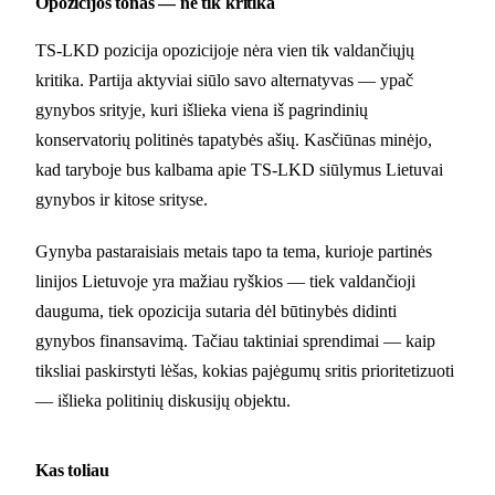
Opozicijos tonas — ne tik kritika
TS-LKD pozicija opozicijoje nėra vien tik valdančiųjų
kritika. Partija aktyviai siūlo savo alternatyvas — ypač
gynybos srityje, kuri išlieka viena iš pagrindinių
konservatorių politinės tapatybės ašių. Kasčiūnas minėjo,
kad taryboje bus kalbama apie TS-LKD siūlymus Lietuvai
gynybos ir kitose srityse.
Gynyba pastaraisiais metais tapo ta tema, kurioje partinės
linijos Lietuvoje yra mažiau ryškios — tiek valdančioji
dauguma, tiek opozicija sutaria dėl būtinybės didinti
gynybos finansavimą. Tačiau taktiniai sprendimai — kaip
tiksliai paskirstyti lėšas, kokias pajėgumų sritis prioritetizuoti
— išlieka politinių diskusijų objektu.
Kas toliau