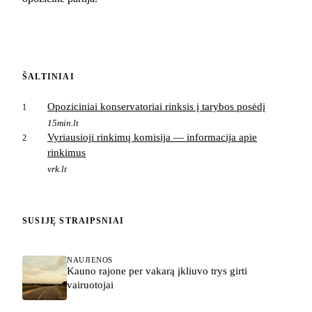
ŠALTINIAI
Opoziciniai konservatoriai rinksis į tarybos posėdį
1
15min.lt
Vyriausioji rinkimų komisija — informacija apie
2
rinkimus
vrk.lt
SUSIJĘ STRAIPSNIAI
NAUJIENOS
Kauno rajone per vakarą įkliuvo trys girti
vairuotojai