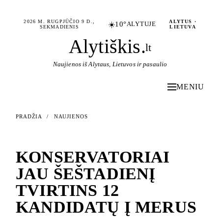
2026 M. RUGPJŪČIO 9 D.,
ALYTUS ·
☀️
10°
ALYTUJE
SEKMADIENIS
LIETUVA
Alytiškis
.
lt
Naujienos iš Alytaus, Lietuvos ir pasaulio
MENIU
PRADŽIA
/
NAUJIENOS
NAUJIENOS
KONSERVATORIAI
JAU ŠEŠTADIENĮ
TVIRTINS 12
KANDIDATŲ Į MERUS