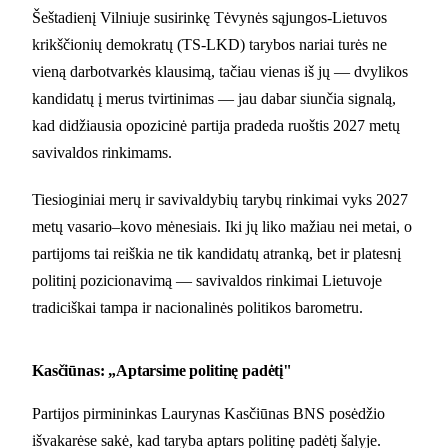
Šeštadienį Vilniuje susirinkę Tėvynės sąjungos-Lietuvos
krikščionių demokratų (TS-LKD) tarybos nariai turės ne
vieną darbotvarkės klausimą, tačiau vienas iš jų — dvylikos
kandidatų į merus tvirtinimas — jau dabar siunčia signalą,
kad didžiausia opozicinė partija pradeda ruoštis 2027 metų
savivaldos rinkimams.
Tiesioginiai merų ir savivaldybių tarybų rinkimai vyks 2027
metų vasario–kovo mėnesiais. Iki jų liko mažiau nei metai, o
partijoms tai reiškia ne tik kandidatų atranką, bet ir platesnį
politinį pozicionavimą — savivaldos rinkimai Lietuvoje
tradiciškai tampa ir nacionalinės politikos barometru.
Kasčiūnas: „Aptarsime politinę padėtį"
Partijos pirmininkas Laurynas Kasčiūnas BNS posėdžio
išvakarėse sakė, kad taryba aptars politinę padėtį šalyje.