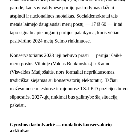
parodė, kad savivaldybėse partijų pasirodymas dažnai
atspindi ir nacionalines nuotaikas. Socialdemokratai tais
metais laimėjo daugiausiai merų postų — 17 iš 60 — ir tai
tapo signalu apie augantį partijos palaikymą, kuris vėliau
pasitvirtino 2024 metų Seimo rinkimuose.
Konservatoriams 2023-ieji nebuvo prasti — partija išlaikė
merų postus Vilniuje (Valdas Benkunskas) ir Kaune
(Visvaldas Matijošaitis, nors formaliai nepriklausomas,
tradiciškai siejamas su konservatorių elektoratu). Tačiau
mažesniuose miestuose ir rajonuose TS-LKD pozicijos buvo
silpnesnės. 2027-ųjų rinkimai bus galimybė šią situaciją
pakeisti.
Gynybos darbotvarkė — nuolatinis konservatorių
arkliukas