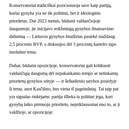
Konservatoriai tradiciškai pozicionuoja save kaip partiją,
kuriai gynyba yra ne tik politinis, bet ir ideologinis
prioritetas. Dar 2023 metais, būdami valdančiojoje
daugumoje, jie inicijavo reikšmingą gynybos finansavimo
didinimą — Lietuvos gynybos biudžetas pasiekė maždaug
2,5 procento BVP, o diskusijos dėl 3 procentų kartelės tapo
nuolatine tema.
Dabar, būdami opozicijoje, konservatoriai gali kritikuoti
valdančiąją daugumą dėl nepakankamo tempo ar netinkamų
prioritetų gynybos srityje — ir šeštadienio tarybos posėdyje
ši tema, anot Kasčiūno, bus viena iš pagrindinių. Tai taip pat
yra signalas rinkėjams: partija išlieka ta politinė jėga, kuri
gynybą laiko pirmuoju prioritetu, nepriklausomai nuo to, ar ji
valdžioje, ar opozicijoje.