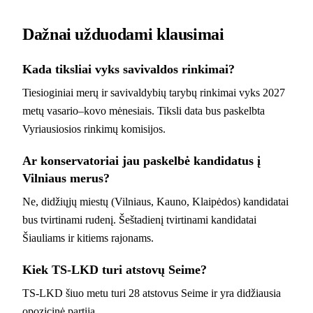
Dažnai užduodami klausimai
Kada tiksliai vyks savivaldos rinkimai?
Tiesioginiai merų ir savivaldybių tarybų rinkimai vyks 2027
metų vasario–kovo mėnesiais. Tiksli data bus paskelbta
Vyriausiosios rinkimų komisijos.
Ar konservatoriai jau paskelbė kandidatus į
Vilniaus merus?
Ne, didžiųjų miestų (Vilniaus, Kauno, Klaipėdos) kandidatai
bus tvirtinami rudenį. Šeštadienį tvirtinami kandidatai
Šiauliams ir kitiems rajonams.
Kiek TS-LKD turi atstovų Seime?
TS-LKD šiuo metu turi 28 atstovus Seime ir yra didžiausia
opozicinė partija.