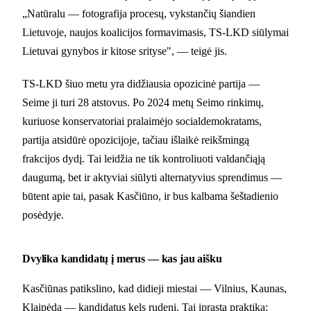
„Natūralu — fotografija procesų, vykstančių šiandien
Lietuvoje, naujos koalicijos formavimasis, TS-LKD siūlymai
Lietuvai gynybos ir kitose srityse", — teigė jis.
TS-LKD šiuo metu yra didžiausia opozicinė partija —
Seime ji turi 28 atstovus. Po 2024 metų Seimo rinkimų,
kuriuose konservatoriai pralaimėjo socialdemokratams,
partija atsidūrė opozicijoje, tačiau išlaikė reikšmingą
frakcijos dydį. Tai leidžia ne tik kontroliuoti valdančiąją
daugumą, bet ir aktyviai siūlyti alternatyvius sprendimus —
būtent apie tai, pasak Kasčiūno, ir bus kalbama šeštadienio
posėdyje.
Dvylika kandidatų į merus — kas jau aišku
Kasčiūnas patikslino, kad didieji miestai — Vilnius, Kaunas,
Klaipėda — kandidatus kels rudenį. Tai įprasta praktika: