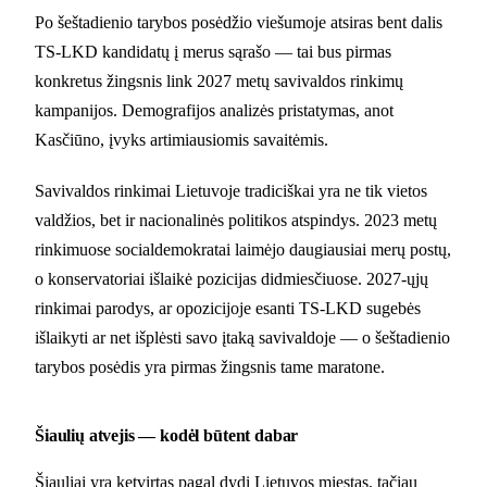
Po šeštadienio tarybos posėdžio viešumoje atsiras bent dalis
TS-LKD kandidatų į merus sąrašo — tai bus pirmas
konkretus žingsnis link 2027 metų savivaldos rinkimų
kampanijos. Demografijos analizės pristatymas, anot
Kasčiūno, įvyks artimiausiomis savaitėmis.
Savivaldos rinkimai Lietuvoje tradiciškai yra ne tik vietos
valdžios, bet ir nacionalinės politikos atspindys. 2023 metų
rinkimuose socialdemokratai laimėjo daugiausiai merų postų,
o konservatoriai išlaikė pozicijas didmiesčiuose. 2027-ųjų
rinkimai parodys, ar opozicijoje esanti TS-LKD sugebės
išlaikyti ar net išplėsti savo įtaką savivaldoje — o šeštadienio
tarybos posėdis yra pirmas žingsnis tame maratone.
Šiaulių atvejis — kodėl būtent dabar
Šiauliai yra ketvirtas pagal dydį Lietuvos miestas, tačiau