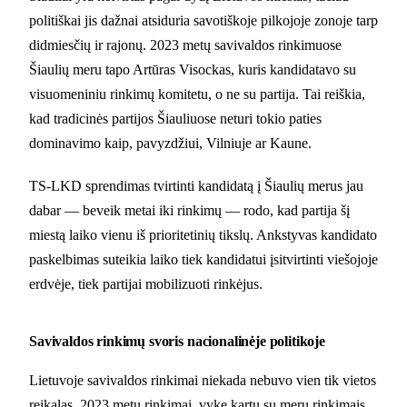
politiškai jis dažnai atsiduria savotiškoje pilkojoje zonoje tarp
didmiesčių ir rajonų. 2023 metų savivaldos rinkimuose
Šiaulių meru tapo Artūras Visockas, kuris kandidatavo su
visuomeniniu rinkimų komitetu, o ne su partija. Tai reiškia,
kad tradicinės partijos Šiauliuose neturi tokio paties
dominavimo kaip, pavyzdžiui, Vilniuje ar Kaune.
TS-LKD sprendimas tvirtinti kandidatą į Šiaulių merus jau
dabar — beveik metai iki rinkimų — rodo, kad partija šį
miestą laiko vienu iš prioritetinių tikslų. Ankstyvas kandidato
paskelbimas suteikia laiko tiek kandidatui įsitvirtinti viešojoje
erdvėje, tiek partijai mobilizuoti rinkėjus.
Savivaldos rinkimų svoris nacionalinėje politikoje
Lietuvoje savivaldos rinkimai niekada nebuvo vien tik vietos
reikalas. 2023 metų rinkimai, vykę kartu su merų rinkimais,