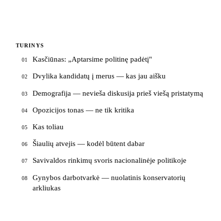
TURINYS
Kasčiūnas: „Aptarsime politinę padėtį"
01
Dvylika kandidatų į merus — kas jau aišku
02
Demografija — nevieša diskusija prieš viešą pristatymą
03
Opozicijos tonas — ne tik kritika
04
Kas toliau
05
Šiaulių atvejis — kodėl būtent dabar
06
Savivaldos rinkimų svoris nacionalinėje politikoje
07
Gynybos darbotvarkė — nuolatinis konservatorių
08
arkliukas