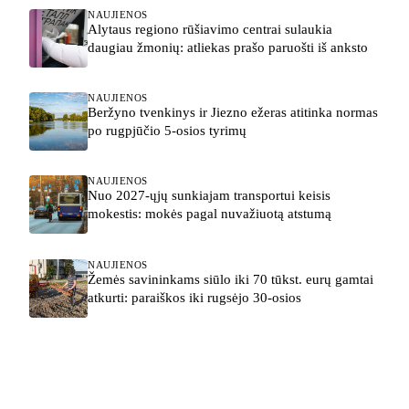
NAUJIENOS
Alytaus regiono rūšiavimo centrai sulaukia
daugiau žmonių: atliekas prašo paruošti iš anksto
NAUJIENOS
Beržyno tvenkinys ir Jiezno ežeras atitinka normas
po rugpjūčio 5-osios tyrimų
NAUJIENOS
Nuo 2027-ųjų sunkiajam transportui keisis
mokestis: mokės pagal nuvažiuotą atstumą
NAUJIENOS
Žemės savininkams siūlo iki 70 tūkst. eurų gamtai
atkurti: paraiškos iki rugsėjo 30-osios