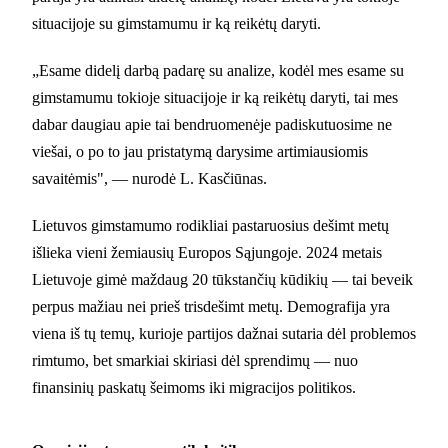
situacijoje su gimstamumu ir ką reikėtų daryti.
„Esame didelį darbą padarę su analize, kodėl mes esame su
gimstamumu tokioje situacijoje ir ką reikėtų daryti, tai mes
dabar daugiau apie tai bendruomenėje padiskutuosime ne
viešai, o po to jau pristatymą darysime artimiausiomis
savaitėmis", — nurodė L. Kasčiūnas.
Lietuvos gimstamumo rodikliai pastaruosius dešimt metų
išlieka vieni žemiausių Europos Sąjungoje. 2024 metais
Lietuvoje gimė maždaug 20 tūkstančių kūdikių — tai beveik
perpus mažiau nei prieš trisdešimt metų. Demografija yra
viena iš tų temų, kurioje partijos dažnai sutaria dėl problemos
rimtumo, bet smarkiai skiriasi dėl sprendimų — nuo
finansinių paskatų šeimoms iki migracijos politikos.