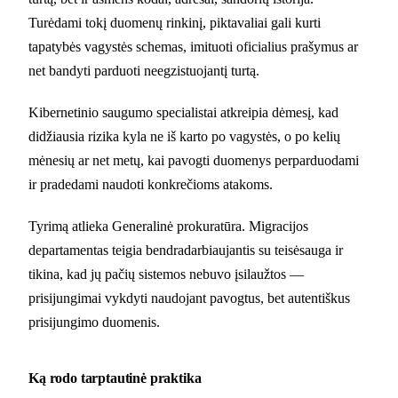
Turėdami tokį duomenų rinkinį, piktavaliai gali kurti
tapatybės vagystės schemas, imituoti oficialius prašymus ar
net bandyti parduoti neegzistuojantį turtą.
Kibernetinio saugumo specialistai atkreipia dėmesį, kad
didžiausia rizika kyla ne iš karto po vagystės, o po kelių
mėnesių ar net metų, kai pavogti duomenys perparduodami
ir pradedami naudoti konkrečioms atakoms.
Tyrimą atlieka Generalinė prokuratūra. Migracijos
departamentas teigia bendradarbiaujantis su teisėsauga ir
tikina, kad jų pačių sistemos nebuvo įsilaužtos —
prisijungimai vykdyti naudojant pavogtus, bet autentiškus
prisijungimo duomenis.
Ką rodo tarptautinė praktika