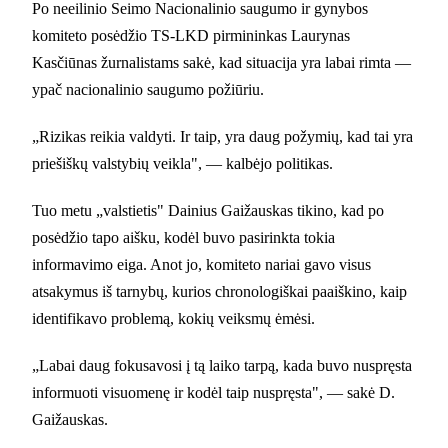
Po neeilinio Seimo Nacionalinio saugumo ir gynybos
komiteto posėdžio TS-LKD pirmininkas Laurynas
Kasčiūnas žurnalistams sakė, kad situacija yra labai rimta —
ypač nacionalinio saugumo požiūriu.
„Rizikas reikia valdyti. Ir taip, yra daug požymių, kad tai yra
priešiškų valstybių veikla", — kalbėjo politikas.
Tuo metu „valstietis" Dainius Gaižauskas tikino, kad po
posėdžio tapo aišku, kodėl buvo pasirinkta tokia
informavimo eiga. Anot jo, komiteto nariai gavo visus
atsakymus iš tarnybų, kurios chronologiškai paaiškino, kaip
identifikavo problemą, kokių veiksmų ėmėsi.
„Labai daug fokusavosi į tą laiko tarpą, kada buvo nuspręsta
informuoti visuomenę ir kodėl taip nuspręsta", — sakė D.
Gaižauskas.