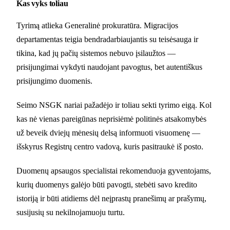
Kas vyks toliau
Tyrimą atlieka Generalinė prokuratūra. Migracijos
departamentas teigia bendradarbiaujantis su teisėsauga ir
tikina, kad jų pačių sistemos nebuvo įsilaužtos —
prisijungimai vykdyti naudojant pavogtus, bet autentiškus
prisijungimo duomenis.
Seimo NSGK nariai pažadėjo ir toliau sekti tyrimo eigą. Kol
kas nė vienas pareigūnas neprisiėmė politinės atsakomybės
už beveik dviejų mėnesių delsą informuoti visuomenę —
išskyrus Registrų centro vadovą, kuris pasitraukė iš posto.
Duomenų apsaugos specialistai rekomenduoja gyventojams,
kurių duomenys galėjo būti pavogti, stebėti savo kredito
istoriją ir būti atidiems dėl neįprastų pranešimų ar prašymų,
susijusių su nekilnojamuoju turtu.