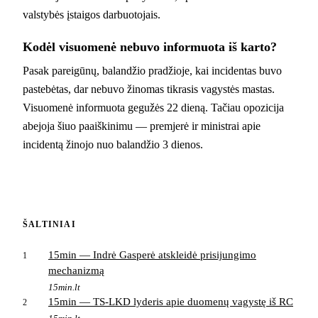
valstybės įstaigos darbuotojais.
Kodėl visuomenė nebuvo informuota iš karto?
Pasak pareigūnų, balandžio pradžioje, kai incidentas buvo
pastebėtas, dar nebuvo žinomas tikrasis vagystės mastas.
Visuomenė informuota gegužės 22 dieną. Tačiau opozicija
abejoja šiuo paaiškinimu — premjerė ir ministrai apie
incidentą žinojo nuo balandžio 3 dienos.
ŠALTINIAI
15min — Indrė Gasperė atskleidė prisijungimo
1
mechanizmą
15min.lt
15min — TS-LKD lyderis apie duomenų vagystę iš RC
2