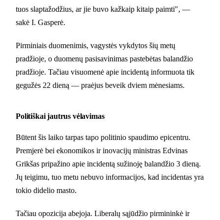
tuos slaptažodžius, ar jie buvo kažkaip kitaip paimti", —
sakė I. Gasperė.
Pirminiais duomenimis, vagystės vykdytos šių metų
pradžioje, o duomenų pasisavinimas pastebėtas balandžio
pradžioje. Tačiau visuomenė apie incidentą informuota tik
gegužės 22 dieną — praėjus beveik dviem mėnesiams.
Politiškai jautrus vėlavimas
Būtent šis laiko tarpas tapo politinio spaudimo epicentru.
Premjerė bei ekonomikos ir inovacijų ministras Edvinas
Grikšas pripažino apie incidentą sužinoję balandžio 3 dieną.
Jų teigimu, tuo metu nebuvo informacijos, kad incidentas yra
tokio didelio masto.
Tačiau opozicija abejoja. Liberalų sąjūdžio pirmininkė ir