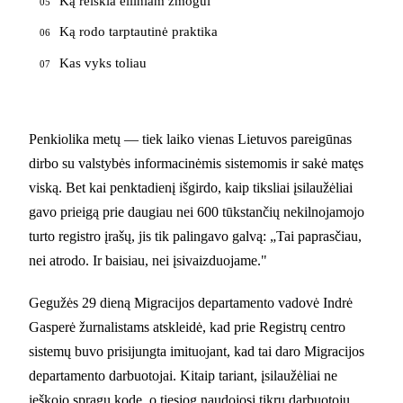
Ką reiškia eiliniam žmogui
05
Ką rodo tarptautinė praktika
06
Kas vyks toliau
07
Penkiolika metų — tiek laiko vienas Lietuvos pareigūnas
dirbo su valstybės informacinėmis sistemomis ir sakė matęs
viską. Bet kai penktadienį išgirdo, kaip tiksliai įsilaužėliai
gavo prieigą prie daugiau nei 600 tūkstančių nekilnojamojo
turto registro įrašų, jis tik palingavo galvą: „Tai paprasčiau,
nei atrodo. Ir baisiau, nei įsivaizduojame."
Gegužės 29 dieną Migracijos departamento vadovė Indrė
Gasperė žurnalistams atskleidė, kad prie Registrų centro
sistemų buvo prisijungta imituojant, kad tai daro Migracijos
departamento darbuotojai. Kitaip tariant, įsilaužėliai ne
ieškojo spragų kode, o tiesiog naudojosi tikrų darbuotojų