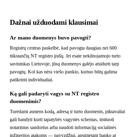
Dažnai užduodami klausimai
Ar mano duomenys buvo pavogti?
Registrų centras paskelbė, kad pavogta daugiau nei 600
tūkstančių NT registro įrašų. Jei esate nekilnojamojo turto
savininkas Lietuvoje, jūsų duomenys galėjo atsidurti tarp
pavogtų. Kol kas nėra viešo įrankio, kuriuo būtų galima
patikrinti individualiai.
Ką gali padaryti vagys su NT registro
duomenimis?
Turėdami asmens kodą, adresą ir turto duomenis, piktavaliai
gali bandyti kurti tapatybės vagystės schemas, imituoti
notarinius sandorius arba naudoti informaciją socialinės
inžinerijos atakoms — pavyzdžiui, apsimetant banko ar