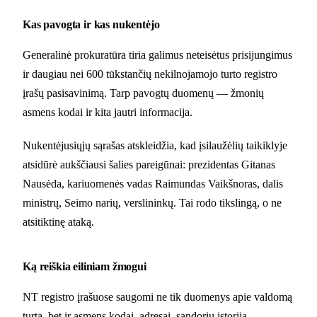
Kas pavogta ir kas nukentėjo
Generalinė prokuratūra tiria galimus neteisėtus prisijungimus
ir daugiau nei 600 tūkstančių nekilnojamojo turto registro
įrašų pasisavinimą. Tarp pavogtų duomenų — žmonių
asmens kodai ir kita jautri informacija.
Nukentėjusiųjų sąrašas atskleidžia, kad įsilaužėlių taikiklyje
atsidūrė aukščiausi šalies pareigūnai: prezidentas Gitanas
Nausėda, kariuomenės vadas Raimundas Vaikšnoras, dalis
ministrų, Seimo narių, verslininkų. Tai rodo tikslingą, o ne
atsitiktinę ataką.
Ką reiškia eiliniam žmogui
NT registro įrašuose saugomi ne tik duomenys apie valdomą
turtą, bet ir asmens kodai, adresai, sandorių istorija.