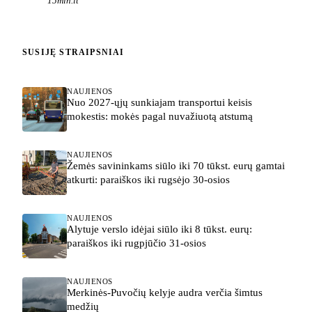
15min.lt
SUSIJĘ STRAIPSNIAI
NAUJIENOS
Nuo 2027-ųjų sunkiajam transportui keisis
mokestis: mokės pagal nuvažiuotą atstumą
NAUJIENOS
Žemės savininkams siūlo iki 70 tūkst. eurų gamtai
atkurti: paraiškos iki rugsėjo 30-osios
NAUJIENOS
Alytuje verslo idėjai siūlo iki 8 tūkst. eurų:
paraiškos iki rugpjūčio 31-osios
NAUJIENOS
Merkinės-Puvočių kelyje audra verčia šimtus
medžių