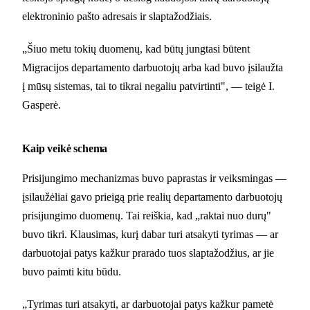
elektroninio pašto adresais ir slaptažodžiais.
„Šiuo metu tokių duomenų, kad būtų jungtasi būtent
Migracijos departamento darbuotojų arba kad buvo įsilaužta
į mūsų sistemas, tai to tikrai negaliu patvirtinti", — teigė I.
Gasperė.
Kaip veikė schema
Prisijungimo mechanizmas buvo paprastas ir veiksmingas —
įsilaužėliai gavo prieigą prie realių departamento darbuotojų
prisijungimo duomenų. Tai reiškia, kad „raktai nuo durų"
buvo tikri. Klausimas, kurį dabar turi atsakyti tyrimas — ar
darbuotojai patys kažkur prarado tuos slaptažodžius, ar jie
buvo paimti kitu būdu.
„Tyrimas turi atsakyti, ar darbuotojai patys kažkur pametė