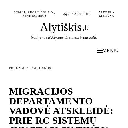
2026 M. RUGPJŪČIO 7 D.,
ALYTUS ·
☀️
21°
ALYTUJE
PENKTADIENIS
LIETUVA
Alytiškis
.
lt
Naujienos iš Alytaus, Lietuvos ir pasaulio
MENIU
PRADŽIA
/
NAUJIENOS
NAUJIENOS
MIGRACIJOS
DEPARTAMENTO
VADOVĖ ATSKLEIDĖ:
PRIE RC SISTEMŲ