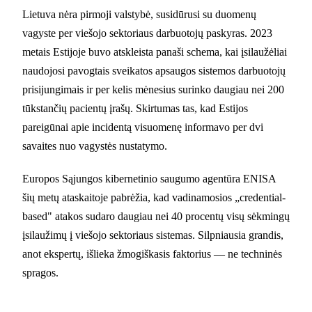
Lietuva nėra pirmoji valstybė, susidūrusi su duomenų
vagyste per viešojo sektoriaus darbuotojų paskyras. 2023
metais Estijoje buvo atskleista panaši schema, kai įsilaužėliai
naudojosi pavogtais sveikatos apsaugos sistemos darbuotojų
prisijungimais ir per kelis mėnesius surinko daugiau nei 200
tūkstančių pacientų įrašų. Skirtumas tas, kad Estijos
pareigūnai apie incidentą visuomenę informavo per dvi
savaites nuo vagystės nustatymo.
Europos Sąjungos kibernetinio saugumo agentūra ENISA
šių metų ataskaitoje pabrėžia, kad vadinamosios „credential-
based" atakos sudaro daugiau nei 40 procentų visų sėkmingų
įsilaužimų į viešojo sektoriaus sistemas. Silpniausia grandis,
anot ekspertų, išlieka žmogiškasis faktorius — ne techninės
spragos.