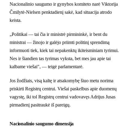
Nacionalinio saugumo ir gynybos komiteto narė Viktorija
Čmilytė-Nielsen penktadienį sakė, kad situacija atrodo
keista.
„Politikai — tai čia ir ministrė pirmininkė, ir bent du
ministrai — žinojo ir galėjo priimti politinį sprendimą
informuoti tiek, kiek tai nepakenktų ikiteisminiam tyrimui.
Nes ir šiandien tas tyrimas vyksta, bet mes jau apie tai
kalbame viešai", — teigė parlamentarė.
Jos žodžiais, visą kaltę ir atsakomybę šiuo metu norima
priskirti Registrų centrui. Viešai paskelbus apie duomenų
vagystę, iki tol Registrų centrui vadovavęs Adrijus Jusas
pirmadienį pasitraukė iš pareigų.
Nacionalinio saugumo dimensija