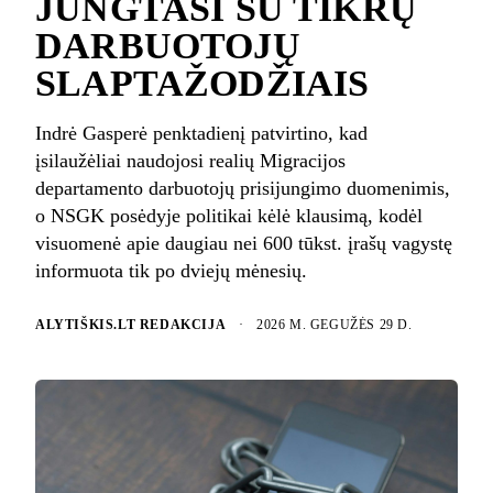
JUNGTASI SU TIKRŲ
DARBUOTOJŲ
SLAPTAŽODŽIAIS
Indrė Gasperė penktadienį patvirtino, kad
įsilaužėliai naudojosi realių Migracijos
departamento darbuotojų prisijungimo duomenimis,
o NSGK posėdyje politikai kėlė klausimą, kodėl
visuomenė apie daugiau nei 600 tūkst. įrašų vagystę
informuota tik po dviejų mėnesių.
ALYTIŠKIS.LT REDAKCIJA
·
2026 M. GEGUŽĖS 29 D.