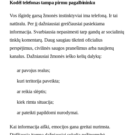
Kodėl telefonas tampa pirmu pagalbininku
Vos išgirdę garsą žmonės instinktyviai ima telefoną. Ir tai
natūralu. Per jį dažniausiai greičiausiai pasiekiama
informacija. Svarbiausia nepasimesti tarp gandų ar socialinių
tinklų komentarų. Daug saugiau tikrinti oficialius
perspėjimus, civilinės saugos pranešimus arba naujienų
kanalus. Dažniausiai žmonės ieško kelių dalykų:
ar pavojus realus;
kuri teritorija paveikta;
ar reikia slėptis;
kiek rimta situacija;
ar pateikti papildomi nurodymai.
Kai informacija aiški, emocijos gana greitai nurimsta.
Didžiausią įtampą dažniausiai sukelia nežinomybė.