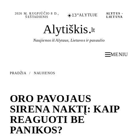
2026 M. RUGPJŪČIO 8 D.,
ALYTUS ·
☀️
13°
ALYTUJE
ŠEŠTADIENIS
LIETUVA
Alytiškis
.
lt
Naujienos iš Alytaus, Lietuvos ir pasaulio
MENIU
PRADŽIA
/
NAUJIENOS
NAUJIENOS
ORO PAVOJAUS
SIRENA NAKTĮ: KAIP
REAGUOTI BE
PANIKOS?