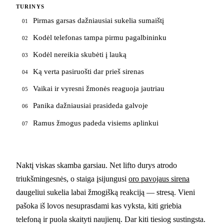
TURINYS
Pirmas garsas dažniausiai sukelia sumaištį
01
Kodėl telefonas tampa pirmu pagalbininku
02
Kodėl nereikia skubėti į lauką
03
Ką verta pasiruošti dar prieš sirenas
04
Vaikai ir vyresni žmonės reaguoja jautriau
05
Panika dažniausiai prasideda galvoje
06
Ramus žmogus padeda visiems aplinkui
07
Naktį viskas skamba garsiau. Net lifto durys atrodo
triukšmingesnės, o staiga įsijungusi
oro pavojaus sirena
daugeliui sukelia labai žmogišką reakciją — stresą. Vieni
pašoka iš lovos nesuprasdami kas vyksta, kiti griebia
telefoną ir puola skaityti naujienų. Dar kiti tiesiog sustingsta.