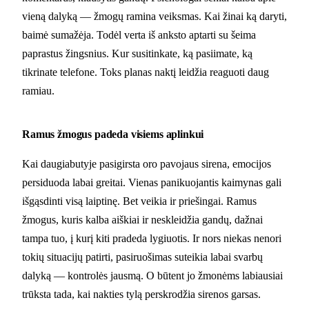
vieną dalyką — žmogų ramina veiksmas. Kai žinai ką daryti,
baimė sumažėja. Todėl verta iš anksto aptarti su šeima
paprastus žingsnius. Kur susitinkate, ką pasiimate, ką
tikrinate telefone. Toks planas naktį leidžia reaguoti daug
ramiau.
Ramus žmogus padeda visiems aplinkui
Kai daugiabutyje pasigirsta oro pavojaus sirena, emocijos
persiduoda labai greitai. Vienas panikuojantis kaimynas gali
išgąsdinti visą laiptinę. Bet veikia ir priešingai. Ramus
žmogus, kuris kalba aiškiai ir neskleidžia gandų, dažnai
tampa tuo, į kurį kiti pradeda lygiuotis. Ir nors niekas nenori
tokių situacijų patirti, pasiruošimas suteikia labai svarbų
dalyką — kontrolės jausmą. O būtent jo žmonėms labiausiai
trūksta tada, kai nakties tylą perskrodžia sirenos garsas.