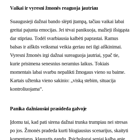
Vaikai ir vyresni žmonės reaguoja jautriau
Suaugusieji dažnai bando slėpti įtampą, tačiau vaikai labai
greitai pajunta emocijas. Jei tėvai panikuoja, mažieji išsigąsta
dar stipriau. Todėl svarbiausia kalbėti paprastai. Ramus
balsas ir aiškūs veiksmai veikia geriau nei ilgi aiškinimai.
Vyresni žmonės irgi dažnai sureaguoja jautriai, ypač tie,
kurie prisimena senesnius neramius laikus. Tokiais
momentais labai svarbu nepalikti žmogaus vieno su baime.
Kartais užtenka vieno sakinio: „viską stebim, situacija
kontroliuojama“.
Panika dažniausiai prasideda galvoje
Įdomu tai, kad pati sirena dažnai trunka trumpiau nei stresas
po jos. Žmonės pradeda kurti blogiausius scenarijus, skaityti
komentarus, klausytis gandų. Psichologai seniai kalba apie