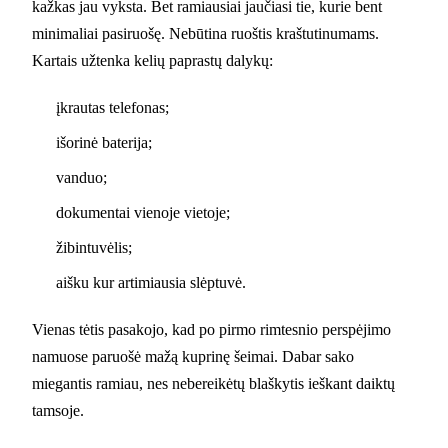
kažkas jau vyksta. Bet ramiausiai jaučiasi tie, kurie bent
minimaliai pasiruošę. Nebūtina ruoštis kraštutinumams.
Kartais užtenka kelių paprastų dalykų:
įkrautas telefonas;
išorinė baterija;
vanduo;
dokumentai vienoje vietoje;
žibintuvėlis;
aišku kur artimiausia slėptuvė.
Vienas tėtis pasakojo, kad po pirmo rimtesnio perspėjimo
namuose paruošė mažą kuprinę šeimai. Dabar sako
miegantis ramiau, nes nebereikėtų blaškytis ieškant daiktų
tamsoje.