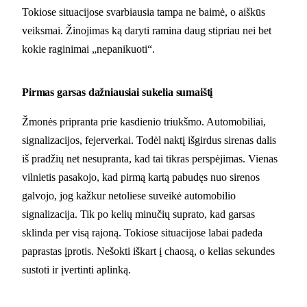
Tokiose situacijose svarbiausia tampa ne baimė, o aiškūs
veiksmai. Žinojimas ką daryti ramina daug stipriau nei bet
kokie raginimai „nepanikuoti“.
Pirmas garsas dažniausiai sukelia sumaištį
Žmonės pripranta prie kasdienio triukšmo. Automobiliai,
signalizacijos, fejerverkai. Todėl naktį išgirdus sirenas dalis
iš pradžių net nesupranta, kad tai tikras perspėjimas. Vienas
vilnietis pasakojo, kad pirmą kartą pabudęs nuo sirenos
galvojo, jog kažkur netoliese suveikė automobilio
signalizacija. Tik po kelių minučių suprato, kad garsas
sklinda per visą rajoną. Tokiose situacijose labai padeda
paprastas įprotis. Nešokti iškart į chaosą, o kelias sekundes
sustoti ir įvertinti aplinką.