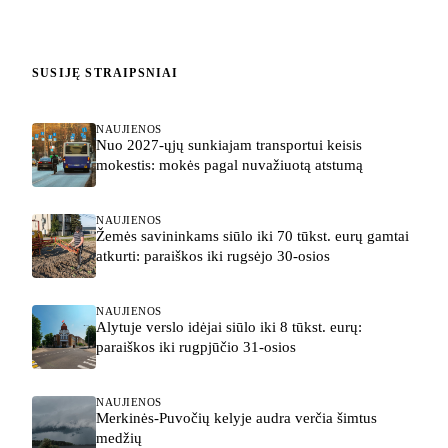
SUSIJĘ STRAIPSNIAI
NAUJIENOS
Nuo 2027-ųjų sunkiajam transportui keisis
mokestis: mokės pagal nuvažiuotą atstumą
NAUJIENOS
Žemės savininkams siūlo iki 70 tūkst. eurų gamtai
atkurti: paraiškos iki rugsėjo 30-osios
NAUJIENOS
Alytuje verslo idėjai siūlo iki 8 tūkst. eurų:
paraiškos iki rugpjūčio 31-osios
NAUJIENOS
Merkinės-Puvočių kelyje audra verčia šimtus
medžių