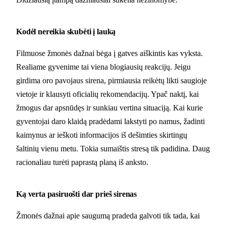
Kodėl nereikia skubėti į lauką
Filmuose žmonės dažnai bėga į gatves aiškintis kas vyksta.
Realiame gyvenime tai viena blogiausių reakcijų. Jeigu
girdima oro pavojaus sirena, pirmiausia reikėtų likti saugioje
vietoje ir klausyti oficialių rekomendacijų. Ypač naktį, kai
žmogus dar apsnūdęs ir sunkiau vertina situaciją. Kai kurie
gyventojai daro klaidą pradėdami lakstyti po namus, žadinti
kaimynus ar ieškoti informacijos iš dešimties skirtingų
šaltinių vienu metu. Tokia sumaištis stresą tik padidina. Daug
racionaliau turėti paprastą planą iš anksto.
Ką verta pasiruošti dar prieš sirenas
Žmonės dažnai apie saugumą pradeda galvoti tik tada, kai