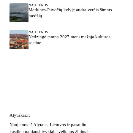
NAUJIENOS
Merkinės-Puvočių kelyje audra verčia šimtus
medžių
NAUJIENOS
Nedzingė tampa 2027 metų mažąja kultūros
sostine
Alytiškis
.
lt
Naujienos iš Alytaus, Lietuvos ir pasaulio —
kasdien naujausi įvykiai, sveikatos žinios ir