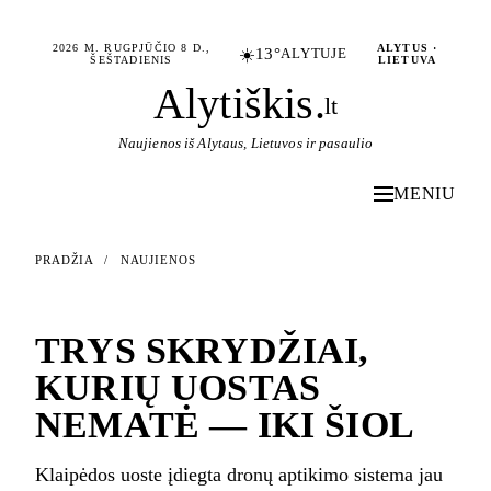
2026 M. RUGPJŪČIO 8 D.,
ALYTUS ·
☀️
13°
ALYTUJE
ŠEŠTADIENIS
LIETUVA
Alytiškis
.
lt
Naujienos iš Alytaus, Lietuvos ir pasaulio
MENIU
PRADŽIA
/
NAUJIENOS
NAUJIENOS
TRYS SKRYDŽIAI,
KURIŲ UOSTAS
NEMATĖ — IKI ŠIOL
Klaipėdos uoste įdiegta dronų aptikimo sistema jau