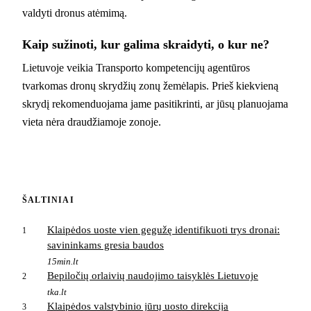
valdyti dronus atėmimą.
Kaip sužinoti, kur galima skraidyti, o kur ne?
Lietuvoje veikia Transporto kompetencijų agentūros
tvarkomas dronų skrydžių zonų žemėlapis. Prieš kiekvieną
skrydį rekomenduojama jame pasitikrinti, ar jūsų planuojama
vieta nėra draudžiamoje zonoje.
ŠALTINIAI
Klaipėdos uoste vien gegužę identifikuoti trys dronai:
1
savininkams gresia baudos
15min.lt
Bepiločių orlaivių naudojimo taisyklės Lietuvoje
2
tka.lt
Klaipėdos valstybinio jūrų uosto direkcija
3