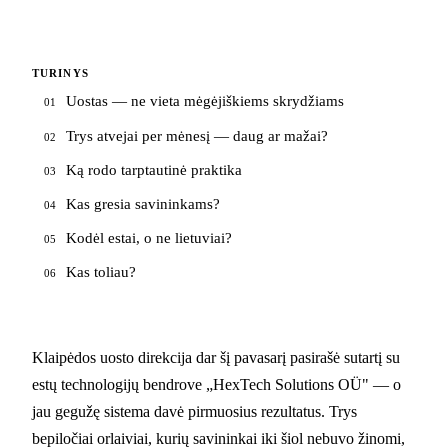
TURINYS
Uostas — ne vieta mėgėjiškiems skrydžiams
01
Trys atvejai per mėnesį — daug ar mažai?
02
Ką rodo tarptautinė praktika
03
Kas gresia savininkams?
04
Kodėl estai, o ne lietuviai?
05
Kas toliau?
06
Klaipėdos uosto direkcija dar šį pavasarį pasirašė sutartį su
estų technologijų bendrove „HexTech Solutions OÜ" — o
jau gegužę sistema davė pirmuosius rezultatus. Trys
bepiločiai orlaiviai, kurių savininkai iki šiol nebuvo žinomi,