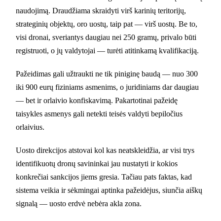
naudojimą. Draudžiama skraidyti virš karinių teritorijų,
strateginių objektų, oro uostų, taip pat — virš uostų. Be to,
visi dronai, sveriantys daugiau nei 250 gramų, privalo būti
registruoti, o jų valdytojai — turėti atitinkamą kvalifikaciją.
Pažeidimas gali užtraukti ne tik piniginę baudą — nuo 300
iki 900 eurų fiziniams asmenims, o juridiniams dar daugiau
— bet ir orlaivio konfiskavimą. Pakartotinai pažeidę
taisykles asmenys gali netekti teisės valdyti bepiločius
orlaivius.
Uosto direkcijos atstovai kol kas neatskleidžia, ar visi trys
identifikuotų dronų savininkai jau nustatyti ir kokios
konkrečiai sankcijos jiems gresia. Tačiau pats faktas, kad
sistema veikia ir sėkmingai aptinka pažeidėjus, siunčia aiškų
signalą — uosto erdvė nebėra akla zona.