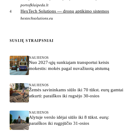
portofklaipeda.lt
HexTech Solutions — dronų aptikimo sistemos
4
hextechsolutions.eu
SUSIJĘ STRAIPSNIAI
NAUJIENOS
Nuo 2027-ųjų sunkiajam transportui keisis
mokestis: mokės pagal nuvažiuotą atstumą
NAUJIENOS
Žemės savininkams siūlo iki 70 tūkst. eurų gamtai
atkurti: paraiškos iki rugsėjo 30-osios
NAUJIENOS
Alytuje verslo idėjai siūlo iki 8 tūkst. eurų:
paraiškos iki rugpjūčio 31-osios