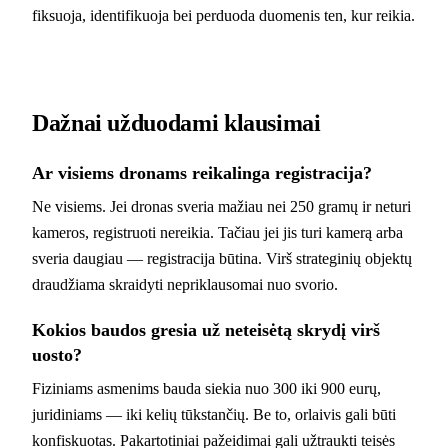
fiksuoja, identifikuoja bei perduoda duomenis ten, kur reikia.
Dažnai užduodami klausimai
Ar visiems dronams reikalinga registracija?
Ne visiems. Jei dronas sveria mažiau nei 250 gramų ir neturi
kameros, registruoti nereikia. Tačiau jei jis turi kamerą arba
sveria daugiau — registracija būtina. Virš strateginių objektų
draudžiama skraidyti nepriklausomai nuo svorio.
Kokios baudos gresia už neteisėtą skrydį virš
uosto?
Fiziniams asmenims bauda siekia nuo 300 iki 900 eurų,
juridiniams — iki kelių tūkstančių. Be to, orlaivis gali būti
konfiskuotas. Pakartotiniai pažeidimai gali užtraukti teisės