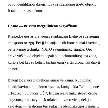
buvo identifikuoti skriejantys virš strateginių uosto objektų.
Ir tai tik pirmas mėnuo.
Uostas — ne vieta mėgėjiškiems skrydžiams
Klaipėdos uostas yra vienas svarbiausių Lietuvos strateginių
transporto mazgų. Per jį keliauja ne tik komerciniai kroviniai,
bet ir karinė technika, NATO sąjungininkų siuntos. Oro
erdvė virš tokio objekto negali būti nekontroliuojama zona,
kurioje bet kas su keliais šimtais eurų vertės dronu gali daryti
ką nori.
Būtent todėl uosto direkcija ėmėsi veiksmų. Nuotolinio
identifikavimo ir aptikimo sistema, kurią tiekia Talino įmonė
„HexTech Solutions OÜ", leidžia realiu laiku stebėti dronų
aktyvumą ir nustatyti tiek orlaivio buvimo vietą, tiek jo
valdytoją — jei dronas turi reikiamą identifikacijos įrangą. O