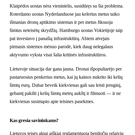
Klaipėdos uostas nėra vienintelis, susidūręs su šia problema.
Roterdamo uostas Nyderlanduose jau kelerius metus taiko
išmanias dronų aptikimo sistemas ir per metus fiksuoja
šimtus neteisėtų skrydžių. Hamburgo uostas Vokietijoje taip
pat investavo į panašią infrastruktūrą. Abiem atvejais
pirmasis sistemos mėnuo parodė, kiek daug nelegalaus
aktyvumo vyksta visai šalia kritinės infrastruktūros.
Lietuvoje situacija dar gana jauna. Dronai išpopuliarėjo per
pastaruosius penkerius metus, kai jų kainos nukrito iki kelių
šimtų eurų. Dabar beveik kiekvienas gali sau leisti įrenginį,
gebantį pakilti į kelių šimtų metrų aukštį ir filmuoti — ir ne
kiekvienas susimąsto apie teisines pasekmes.
Kas gresia savininkams?
Lietuvos teisės aktai aiškiai reglamentuoja bepiločių orlaivių