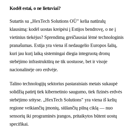
Kodėl estai, o ne lietuviai?
Sutartis su „HexTech Solutions OÜ" kelia natūralų
klausimą: kodėl uostas kreipėsi į Estijos bendrovę, o ne į
vietinius tiekėjus? Sprendimą greičiausiai lėmė technologinis
pranašumas. Estija yra viena iš nedaugelio Europos šalių,
kuri jau kurį laiką sistemingai diegia integruotą dronų
stebėjimo infrastruktūrą ne tik uostuose, bet ir visoje
nacionalinėje oro erdvėje.
Talino technologijų sektorius pastaraisiais metais sukaupė
solidžią patirtį tiek kibernetinio saugumo, tiek fizinės erdvės
stebėjimo srityse. „HexTech Solutions" yra viena iš kelių
regione veikiančių įmonių, siūlančių pilną ciklą — nuo
sensorių iki programinės įrangos, pritaikytos būtent uostų
specifikai.