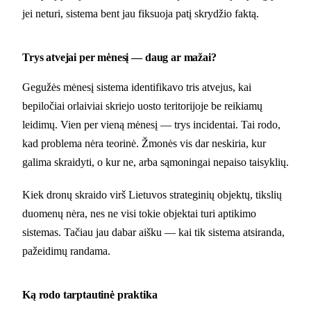
jei neturi, sistema bent jau fiksuoja patį skrydžio faktą.
Trys atvejai per mėnesį — daug ar mažai?
Gegužės mėnesį sistema identifikavo tris atvejus, kai
bepiločiai orlaiviai skriejo uosto teritorijoje be reikiamų
leidimų. Vien per vieną mėnesį — trys incidentai. Tai rodo,
kad problema nėra teorinė. Žmonės vis dar neskiria, kur
galima skraidyti, o kur ne, arba sąmoningai nepaiso taisyklių.
Kiek dronų skraido virš Lietuvos strateginių objektų, tikslių
duomenų nėra, nes ne visi tokie objektai turi aptikimo
sistemas. Tačiau jau dabar aišku — kai tik sistema atsiranda,
pažeidimų randama.
Ką rodo tarptautinė praktika