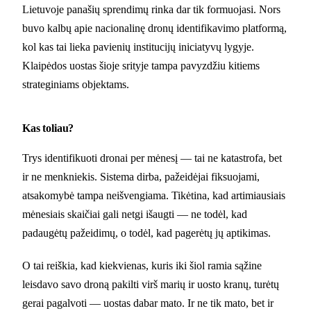
Lietuvoje panašių sprendimų rinka dar tik formuojasi. Nors
buvo kalbų apie nacionalinę dronų identifikavimo platformą,
kol kas tai lieka pavienių institucijų iniciatyvų lygyje.
Klaipėdos uostas šioje srityje tampa pavyzdžiu kitiems
strateginiams objektams.
Kas toliau?
Trys identifikuoti dronai per mėnesį — tai ne katastrofa, bet
ir ne menkniekis. Sistema dirba, pažeidėjai fiksuojami,
atsakomybė tampa neišvengiama. Tikėtina, kad artimiausiais
mėnesiais skaičiai gali netgi išaugti — ne todėl, kad
padaugėtų pažeidimų, o todėl, kad pagerėtų jų aptikimas.
O tai reiškia, kad kiekvienas, kuris iki šiol ramia sąžine
leisdavo savo droną pakilti virš marių ir uosto kranų, turėtų
gerai pagalvoti — uostas dabar mato. Ir ne tik mato, bet ir