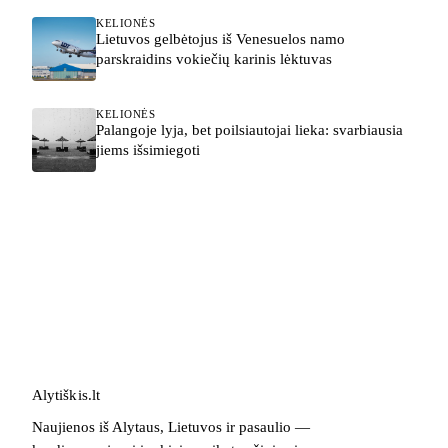
KELIONĖS
Lietuvos gelbėtojus iš Venesuelos namo
parskraidins vokiečių karinis lėktuvas
KELIONĖS
Palangoje lyja, bet poilsiautojai lieka: svarbiausia
jiems išsimiegoti
Alytiškis
.
lt
Naujienos iš Alytaus, Lietuvos ir pasaulio —