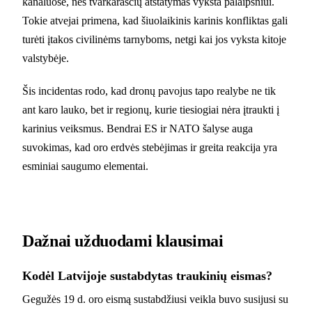
kanaluose, nes tvarkaraščių atstatymas vyksta palaipsniui.
Tokie atvejai primena, kad šiuolaikinis karinis konfliktas gali
turėti įtakos civilinėms tarnyboms, netgi kai jos vyksta kitoje
valstybėje.
Šis incidentas rodo, kad dronų pavojus tapo realybe ne tik
ant karo lauko, bet ir regionų, kurie tiesiogiai nėra įtraukti į
karinius veiksmus. Bendrai ES ir NATO šalyse auga
suvokimas, kad oro erdvės stebėjimas ir greita reakcija yra
esminiai saugumo elementai.
Dažnai užduodami klausimai
Kodėl Latvijoje sustabdytas traukinių eismas?
Gegužės 19 d. oro eismą sustabdžiusi veikla buvo susijusi su