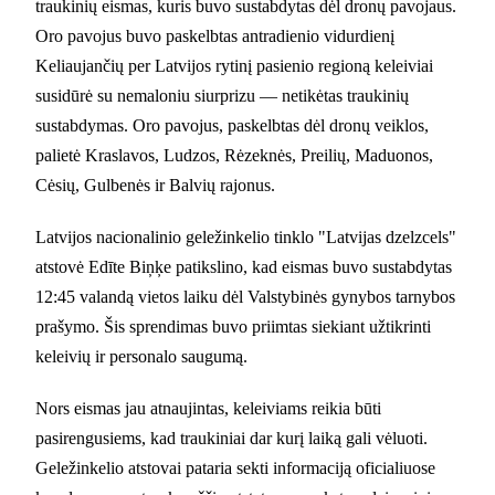
traukinių eismas, kuris buvo sustabdytas dėl dronų pavojaus.
Oro pavojus buvo paskelbtas antradienio vidurdienį
Keliaujančių per Latvijos rytinį pasienio regioną keleiviai
susidūrė su nemaloniu siurprizu — netikėtas traukinių
sustabdymas. Oro pavojus, paskelbtas dėl dronų veiklos,
palietė Kraslavos, Ludzos, Rėzeknės, Preilių, Maduonos,
Cėsių, Gulbenės ir Balvių rajonus.
Latvijos nacionalinio geležinkelio tinklo "Latvijas dzelzcels"
atstovė Edīte Biņķe patikslino, kad eismas buvo sustabdytas
12:45 valandą vietos laiku dėl Valstybinės gynybos tarnybos
prašymo. Šis sprendimas buvo priimtas siekiant užtikrinti
keleivių ir personalo saugumą.
Nors eismas jau atnaujintas, keleiviams reikia būti
pasirengusiems, kad traukiniai dar kurį laiką gali vėluoti.
Geležinkelio atstovai pataria sekti informaciją oficialiuose