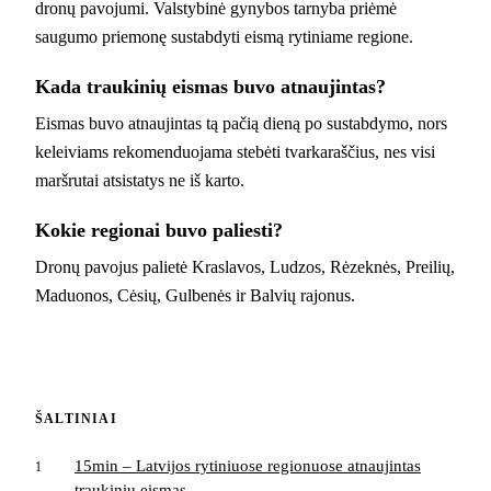
dronų pavojumi. Valstybinė gynybos tarnyba priėmė
saugumo priemonę sustabdyti eismą rytiniame regione.
Kada traukinių eismas buvo atnaujintas?
Eismas buvo atnaujintas tą pačią dieną po sustabdymo, nors
keleiviams rekomenduojama stebėti tvarkaraščius, nes visi
maršrutai atsistatys ne iš karto.
Kokie regionai buvo paliesti?
Dronų pavojus palietė Kraslavos, Ludzos, Rėzeknės, Preilių,
Maduonos, Cėsių, Gulbenės ir Balvių rajonus.
ŠALTINIAI
15min – Latvijos rytiniuose regionuose atnaujintas
1
traukinių eismas