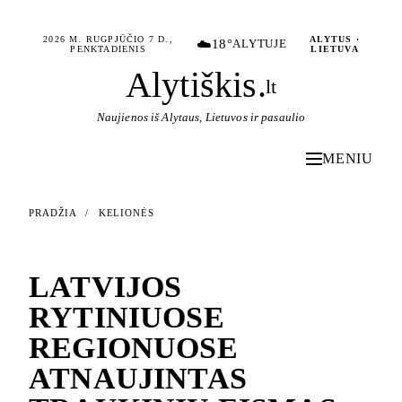
2026 M. RUGPJŪČIO 7 D.,
ALYTUS ·
☁️
18°
ALYTUJE
PENKTADIENIS
LIETUVA
Alytiškis
.
lt
Naujienos iš Alytaus, Lietuvos ir pasaulio
MENIU
PRADŽIA
/
KELIONĖS
KELIONĖS
LATVIJOS
RYTINIUOSE
REGIONUOSE
ATNAUJINTAS