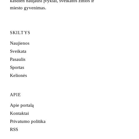
kasdien naujausi įvykiai, sveikatos žinios ir
miesto gyvenimas.
SKILTYS
Naujienos
Sveikata
Pasaulis
Sportas
Kelionės
APIE
Apie portalą
Kontaktai
Privatumo politika
RSS