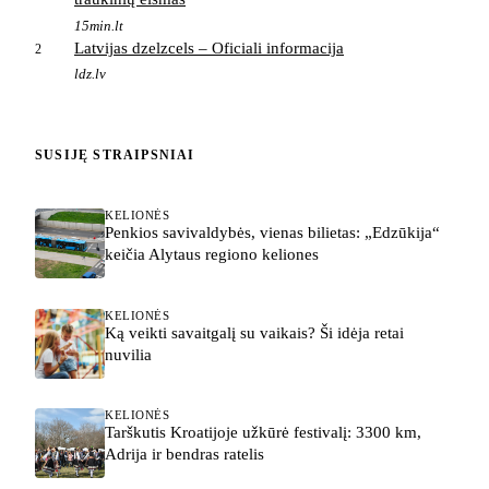
15min.lt
Latvijas dzelzcels – Oficiali informacija
2
ldz.lv
SUSIJĘ STRAIPSNIAI
KELIONĖS
Penkios savivaldybės, vienas bilietas: „Edzūkija“
keičia Alytaus regiono keliones
KELIONĖS
Ką veikti savaitgalį su vaikais? Ši idėja retai
nuvilia
KELIONĖS
Tarškutis Kroatijoje užkūrė festivalį: 3300 km,
Adrija ir bendras ratelis