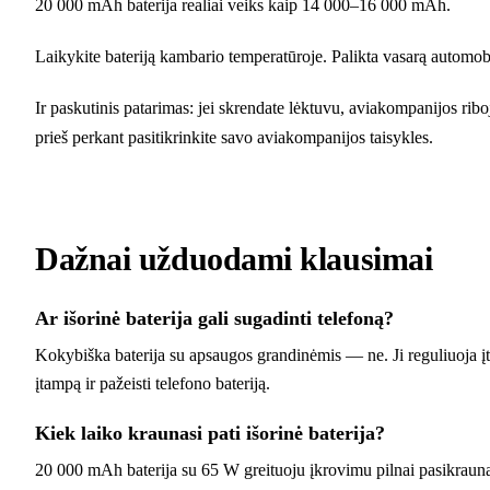
20 000 mAh baterija realiai veiks kaip 14 000–16 000 mAh.
Laikykite bateriją kambario temperatūroje. Palikta vasarą automobily
Ir paskutinis patarimas: jei skrendate lėktuvu, aviakompanijos ri
prieš perkant pasitikrinkite savo aviakompanijos taisykles.
Dažnai užduodami klausimai
Ar išorinė baterija gali sugadinti telefoną?
Kokybiška baterija su apsaugos grandinėmis — ne. Ji reguliuoja įt
įtampą ir pažeisti telefono bateriją.
Kiek laiko kraunasi pati išorinė baterija?
20 000 mAh baterija su 65 W greituoju įkrovimu pilnai pasikrauna