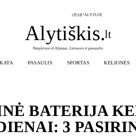
⛅
18°
ALYTUJE
Alytiškis
.
lt
Naujienos iš Alytaus, Lietuvos ir pasaulio
IKATA
PASAULIS
SPORTAS
KELIONĖS
INĖ BATERIJA K
IENAI: 3 PASIRI