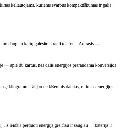
 skirtas keliautojams, kuriems svarbus kompaktiškumas ir galia,
tuo daugiau kartų galėsite įkrauti telefoną. Antrasis —
bėje — apie du kartus, nes dalis energijos prarandama konversijos
sę kilogramo. Tai jau ne kišeninis daiktas, o rimtas energijos
Jis leidžia perduoti energiją greičiau ir saugiau — baterija ir