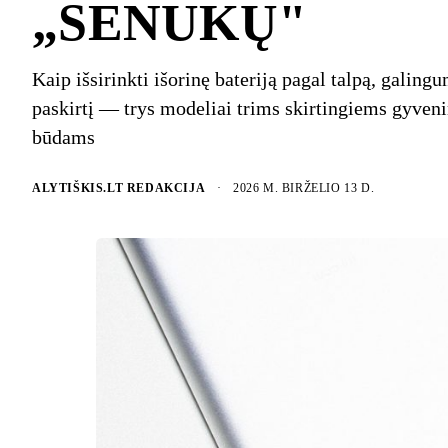
„SENUKŲ"
Kaip išsirinkti išorinę bateriją pagal talpą, galingu
paskirtį — trys modeliai trims skirtingiems gyven
būdams
ALYTIŠKIS.LT REDAKCIJA
·
2026 M. BIRŽELIO 13 D.