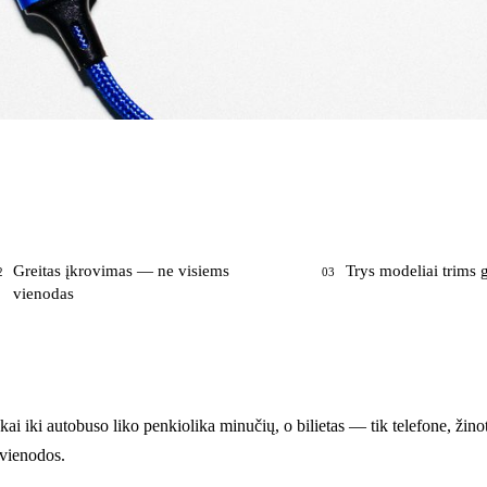
Greitas įkrovimas — ne visiems
Trys modeliai trim
2
03
vienodas
ai iki autobuso liko penkiolika minučių, o bilietas — tik telefone, žinote
s vienodos.