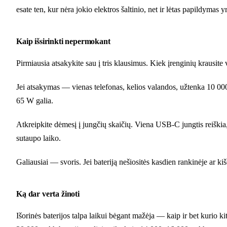
esate ten, kur nėra jokio elektros šaltinio, net ir lėtas papildymas 
Kaip išsirinkti nepermokant
Pirmiausia atsakykite sau į tris klausimus. Kiek įrenginių krausit
Jei atsakymas — vienas telefonas, kelios valandos, užtenka 10 000
65 W galia.
Atkreipkite dėmesį į jungčių skaičių. Viena USB-C jungtis reiškia, 
sutaupo laiko.
Galiausiai — svoris. Jei bateriją nešiositės kasdien rankinėje ar k
Ką dar verta žinoti
Išorinės baterijos talpa laikui bėgant mažėja — kaip ir bet kurio