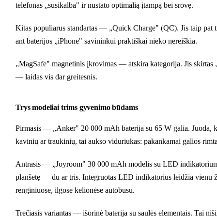
telefonas „susikalba" ir nustato optimalią įtampą bei srovę.
Kitas populiarus standartas — „Quick Charge" (QC). Jis taip pat t
ant baterijos „iPhone" savininkui praktiškai nieko nereiškia.
„MagSafe" magnetinis įkrovimas — atskira kategorija. Jis skirtas „A
— laidas vis dar greitesnis.
Trys modeliai trims gyvenimo būdams
Pirmasis — „Anker" 20 000 mAh baterija su 65 W galia. Juoda, komp
kavinių ar traukinių, tai aukso viduriukas: pakankamai galios rim
Antrasis — „Joyroom" 30 000 mAh modelis su LED indikatoriumi. Či
planšetę — du ar tris. Integruotas LED indikatorius leidžia vienu žv
renginiuose, ilgose kelionėse autobusu.
Trečiasis variantas — išorinė baterija su saulės elementais. Tai ni