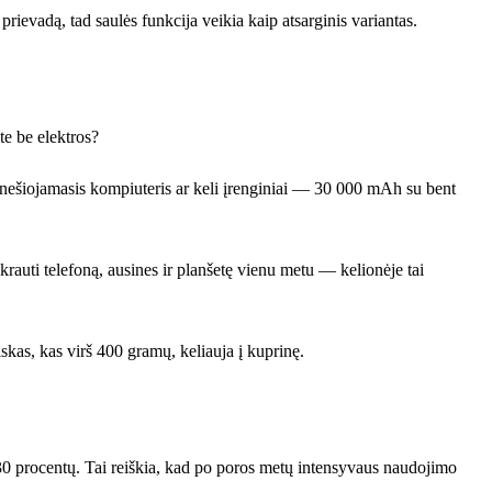
 prievadą, tad saulės funkcija veikia kaip atsarginis variantas.
te be elektros?
 nešiojamasis kompiuteris ar keli įrenginiai — 30 000 mAh su bent
krauti telefoną, ausines ir planšetę vienu metu — kelionėje tai
skas, kas virš 400 gramų, keliauja į kuprinę.
–30 procentų. Tai reiškia, kad po poros metų intensyvaus naudojimo