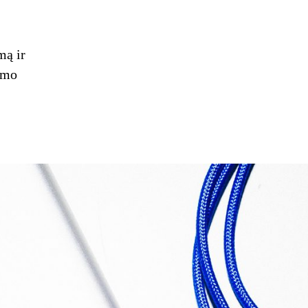
mą ir
imo