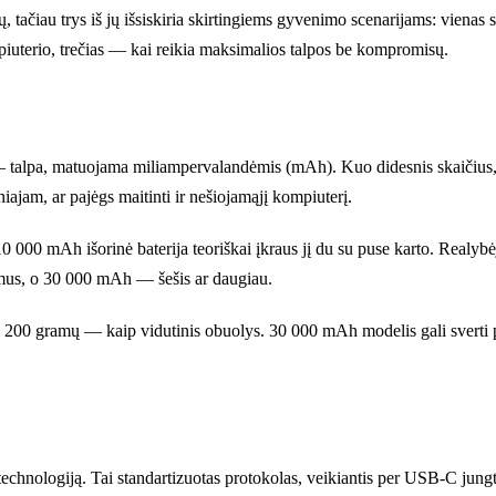
, tačiau trys iš jų išsiskiria skirtingiems gyvenimo scenarijams: vienas
piuterio, trečias — kai reikia maksimalios talpos be kompromisų.
s — talpa, matuojama miliampervalandėmis (mAh). Kuo didesnis skaičius, 
iajam, ar pajėgs maitinti ir nešiojamąjį kompiuterį.
 10 000 mAh išorinė baterija teoriškai įkraus jį du su puse karto. Realy
mus, o 30 000 mAh — šešis ar daugiau.
 200 gramų — kaip vidutinis obuolys. 30 000 mAh modelis gali sverti pu
echnologiją. Tai standartizuotas protokolas, veikiantis per USB-C jungtį. 