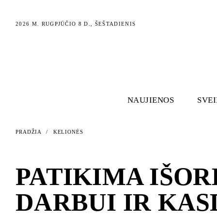
2026 M. RUGPJŪČIO 8 D., ŠEŠTADIENIS
NAUJIENOS
SVE
PRADŽIA
/
KELIONĖS
KELIONĖS
PATIKIMA IŠOR
DARBUI IR KASD