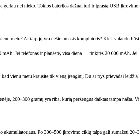
yra geriau nei nieko. Tokios baterijos dažnai turi ir įprastą USB įkrovimo
e vienu metu? Ar tarp jų yra nešiojamasis kompiuteris? Kiek valandų būsi
 mAh. Jei telefonas ir planšetė, visa diena — rinkitės 20 000 mAh. Jei
kad vienu metu krausite tik vieną įrenginį. Du ar trys prievadai leidžia 
išenėje, 200–300 gramų yra riba, kurią peržengus daiktas tampa našta. Vi
 kito akumuliatoriaus. Po 300–500 įkrovimo ciklų talpa gali sumažėti 20