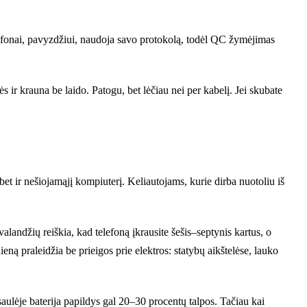
elefonai, pavyzdžiui, naudoja savo protokolą, todėl QC žymėjimas
 ir krauna be laido. Patogu, bet lėčiau nei per kabelį. Jei skubate
t ir nešiojamąjį kompiuterį. Keliautojams, kurie dirba nuotoliu iš
ndžių reiškia, kad telefoną įkrausite šešis–septynis kartus, o
ieną praleidžia be prieigos prie elektros: statybų aikštelėse, lauko
saulėje baterija papildys gal 20–30 procentų talpos. Tačiau kai