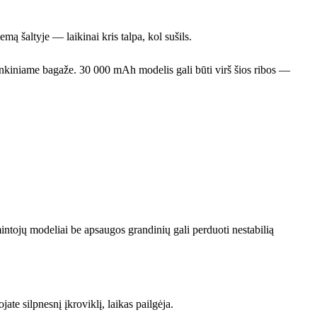
mą šaltyje — laikinai kris talpa, kol sušils.
rankiniame bagaže. 30 000 mAh modelis gali būti virš šios ribos —
ntojų modeliai be apsaugos grandinių gali perduoti nestabilią
e silpnesnį įkroviklį, laikas pailgėja.