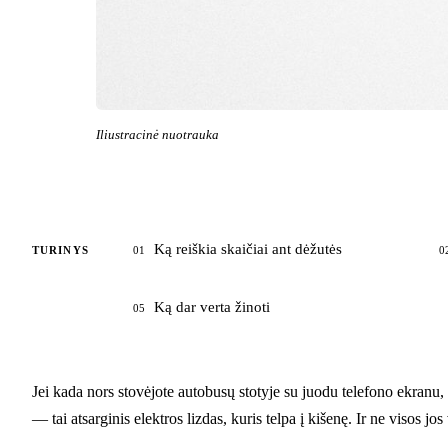
Iliustracinė nuotrauka
Ką reiškia skaičiai ant dėžutės
TURINYS
01
0
Ką dar verta žinoti
05
Jei kada nors stovėjote autobusų stotyje su juodu telefono ekranu, k
— tai atsarginis elektros lizdas, kuris telpa į kišenę. Ir ne visos jo