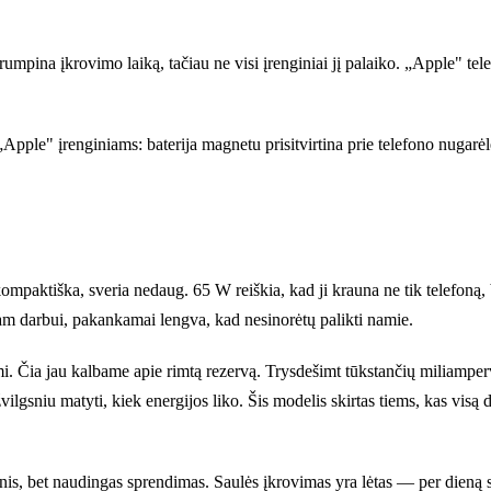
rumpina įkrovimo laiką, tačiau ne visi įrenginiai jį palaiko. „Apple" t
pple" įrenginiams: baterija magnetu prisitvirtina prie telefono nugarėlės
aktiška, sveria nedaug. 65 W reiškia, kad ji krauna ne tik telefoną, be
tam darbui, pakankamai lengva, kad nesinorėtų palikti namie.
a jau kalbame apie rimtą rezervą. Trysdešimt tūkstančių miliampervala
ilgsniu matyti, kiek energijos liko. Šis modelis skirtas tiems, kas visą d
šinis, bet naudingas sprendimas. Saulės įkrovimas yra lėtas — per dieną 