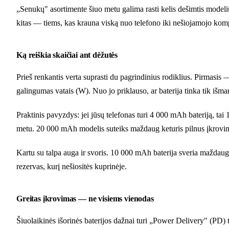
„Senukų" asortimente šiuo metu galima rasti kelis dešimtis modelių
kitas — tiems, kas krauna viską nuo telefono iki nešiojamojo kom
Ką reiškia skaičiai ant dėžutės
Prieš renkantis verta suprasti du pagrindinius rodiklius. Pirmasi
galingumas vatais (W). Nuo jo priklauso, ar baterija tinka tik išman
Praktinis pavyzdys: jei jūsų telefonas turi 4 000 mAh bateriją, tai
metu. 20 000 mAh modelis suteiks maždaug keturis pilnus įkrovi
Kartu su talpa auga ir svoris. 10 000 mAh baterija sveria maždaug
rezervas, kurį nešiositės kuprinėje.
Greitas įkrovimas — ne visiems vienodas
Šiuolaikinės išorinės baterijos dažnai turi „Power Delivery" (PD) t