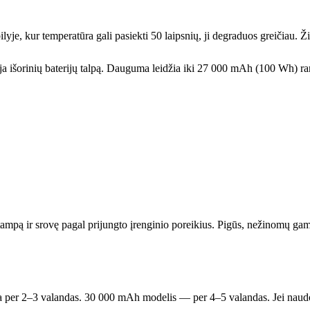
je, kur temperatūra gali pasiekti 50 laipsnių, ji degraduos greičiau. Žie
boja išorinių baterijų talpą. Dauguma leidžia iki 27 000 mAh (100 Wh) 
ampą ir srovę pagal prijungto įrenginio poreikius. Pigūs, nežinomų gami
 per 2–3 valandas. 30 000 mAh modelis — per 4–5 valandas. Jei naudojat