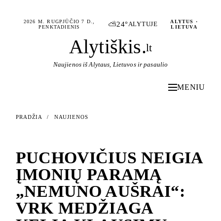
2026 M. RUGPJŪČIO 7 D.,
ALYTUS ·
⛅
24°
ALYTUJE
PENKTADIENIS
LIETUVA
Alytiškis
.
lt
Naujienos iš Alytaus, Lietuvos ir pasaulio
MENIU
PRADŽIA
/
NAUJIENOS
NAUJIENOS
PUCHOVIČIUS NEIGIA
ĮMONIŲ PARAMĄ
„NEMUNO AUŠRAI“:
VRK MEDŽIAGA