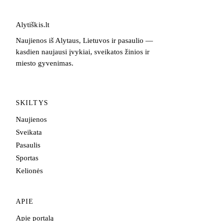
Alytiškis
.
lt
Naujienos iš Alytaus, Lietuvos ir pasaulio —
kasdien naujausi įvykiai, sveikatos žinios ir
miesto gyvenimas.
SKILTYS
Naujienos
Sveikata
Pasaulis
Sportas
Kelionės
APIE
Apie portalą