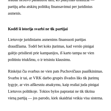
partijų arba atskirų politikų finansavimui per juridinius
asmenis.
Kodėl ši istorija svarbi ne tik partijai
Lietuvoje juridiniams asmenims finansuoti partijas
draudžiama. Todėl bet koks įtarimas, kad verslo pinigai
galėjo prisiliesti prie kampanijos, iš karto tampa ne vien
politiniu triukšmu, o ir teisiniu klausimu.
Rinkėjui čia svarbus ne vien pats Puchovičiaus paaiškinimas.
Svarbu ir tai, ar VRK darbo grupės išvados liks tik įtarimų
lygyje, ar virs aiškesniu atsakymu, kaip realiai juda pinigai
Lietuvos politikoje. Tokios bylos paprastai ne tik tikrina
vieną partiją — jos parodo, kiek skaidriai veikia visa sistema.