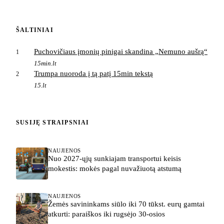
ŠALTINIAI
Puchovičiaus įmonių pinigai skandina „Nemuno aušrą“
1
15min.lt
Trumpa nuoroda į tą patį 15min tekstą
2
15.lt
SUSIJĘ STRAIPSNIAI
NAUJIENOS
Nuo 2027-ųjų sunkiajam transportui keisis
mokestis: mokės pagal nuvažiuotą atstumą
NAUJIENOS
Žemės savininkams siūlo iki 70 tūkst. eurų gamtai
atkurti: paraiškos iki rugsėjo 30-osios