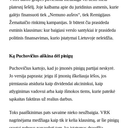
platesnį šešėlį. Joje kalbama apie du juridinius asmenis, kurie
galėjo finansuoti tiek „Nemuno aušros“, tiek Remigijaus
Žemaitaičio rinkimų kampanijas. Ir būtent čia prasideda
esminis klausimas: kur baigiasi verslo santykiai ir prasideda
politinis finansavimas, kurio įstatymai Lietuvoje neleidžia.
Ką Puchovičius aiškina dėl pinigų
Puchovičius kartojo, kad jo įmonės pinigų partijai neskyrė.
Jo versija paprasta: jeigu iš įmonių iškeliauja lėšos, jos
pirmiausia atsiduria kaip dividendai akcininkui, kaip
atlyginimas vadovui arba kaip išmokos tiems, kurie pateikė
sąskaitas faktūras už realius darbus.
Toks paaiškinimas pats savaime nieko neužbaigia. VRK
nagrinėjama medžiaga kaip tik ir kelia klausimą, ar šie pinigų
srautai nebuvo panaudoti tam, ko įstatymas draudžia —