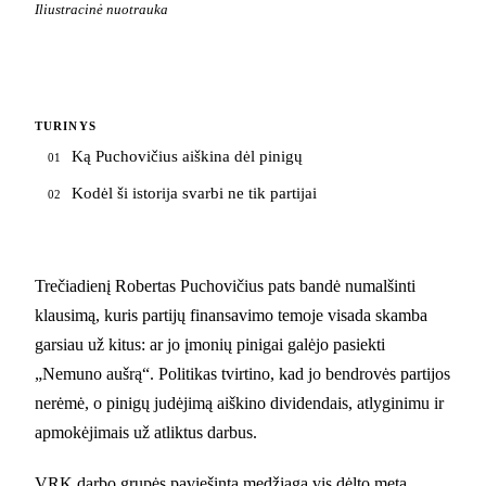
Iliustracinė nuotrauka
TURINYS
Ką Puchovičius aiškina dėl pinigų
01
Kodėl ši istorija svarbi ne tik partijai
02
Trečiadienį Robertas Puchovičius pats bandė numalšinti
klausimą, kuris partijų finansavimo temoje visada skamba
garsiau už kitus: ar jo įmonių pinigai galėjo pasiekti
„Nemuno aušrą“. Politikas tvirtino, kad jo bendrovės partijos
nerėmė, o pinigų judėjimą aiškino dividendais, atlyginimu ir
apmokėjimais už atliktus darbus.
VRK darbo grupės paviešinta medžiaga vis dėlto meta