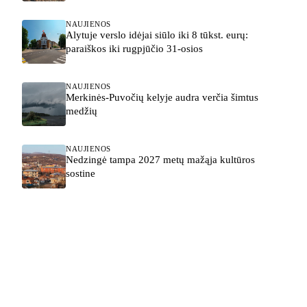
NAUJIENOS
Alytuje verslo idėjai siūlo iki 8 tūkst. eurų:
paraiškos iki rugpjūčio 31-osios
NAUJIENOS
Merkinės-Puvočių kelyje audra verčia šimtus
medžių
NAUJIENOS
Nedzingė tampa 2027 metų mažąja kultūros
sostine