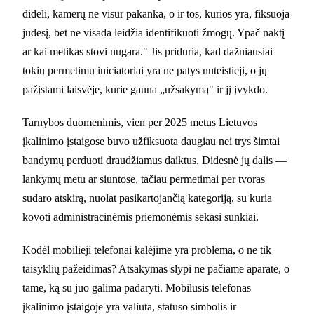
dideli, kamerų ne visur pakanka, o ir tos, kurios yra, fiksuoja
judesį, bet ne visada leidžia identifikuoti žmogų. Ypač naktį
ar kai metikas stovi nugara." Jis priduria, kad dažniausiai
tokių permetimų iniciatoriai yra ne patys nuteistieji, o jų
pažįstami laisvėje, kurie gauna „užsakymą" ir jį įvykdo.
Tarnybos duomenimis, vien per 2025 metus Lietuvos
įkalinimo įstaigose buvo užfiksuota daugiau nei trys šimtai
bandymų perduoti draudžiamus daiktus. Didesnė jų dalis —
lankymų metu ar siuntose, tačiau permetimai per tvoras
sudaro atskirą, nuolat pasikartojančią kategoriją, su kuria
kovoti administracinėmis priemonėmis sekasi sunkiai.
Kodėl mobilieji telefonai kalėjime yra problema, o ne tik
taisyklių pažeidimas? Atsakymas slypi ne pačiame aparate, o
tame, ką su juo galima padaryti. Mobilusis telefonas
įkalinimo įstaigoje yra valiuta, statuso simbolis ir