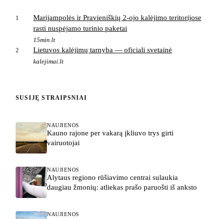
Marijampolės ir Pravieniškių 2-ojo kalėjimo teritorijose
1
rasti nuspėjamo turinio paketai
15min.lt
Lietuvos kalėjimų tarnyba — oficiali svetainė
2
kalejimai.lt
SUSIJĘ STRAIPSNIAI
NAUJIENOS
Kauno rajone per vakarą įkliuvo trys girti
vairuotojai
NAUJIENOS
Alytaus regiono rūšiavimo centrai sulaukia
daugiau žmonių: atliekas prašo paruošti iš anksto
NAUJIENOS