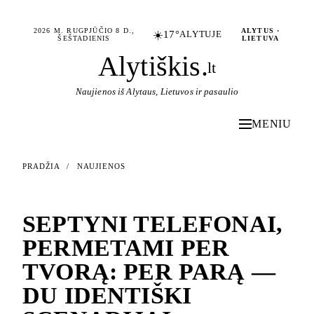
2026 M. RUGPJŪČIO 8 D.,
ALYTUS ·
☀️
17°
ALYTUJE
ŠEŠTADIENIS
LIETUVA
Alytiškis
.
lt
Naujienos iš Alytaus, Lietuvos ir pasaulio
MENIU
PRADŽIA
/
NAUJIENOS
NAUJIENOS
SEPTYNI TELEFONAI,
PERMETAMI PER
TVORĄ: PER PARĄ —
DU IDENTIŠKI