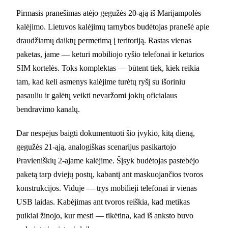
Pirmasis pranešimas atėjo gegužės 20-ąją iš Marijampolės
kalėjimo. Lietuvos kalėjimų tarnybos budėtojas pranešė apie
draudžiamų daiktų permetimą į teritoriją. Rastas vienas
paketas, jame — keturi mobiliojo ryšio telefonai ir keturios
SIM kortelės. Toks komplektas — būtent tiek, kiek reikia
tam, kad keli asmenys kalėjime turėtų ryšį su išoriniu
pasauliu ir galėtų veikti nevaržomi jokių oficialaus
bendravimo kanalų.
Dar nespėjus baigti dokumentuoti šio įvykio, kitą dieną,
gegužės 21-ąją, analogiškas scenarijus pasikartojo
Pravieniškių 2-ajame kalėjime. Šįsyk budėtojas pastebėjo
paketą tarp dviejų postų, kabantį ant maskuojančios tvoros
konstrukcijos. Viduje — trys mobilieji telefonai ir vienas
USB laidas. Kabėjimas ant tvoros reiškia, kad metikas
puikiai žinojo, kur mesti — tikėtina, kad iš anksto buvo