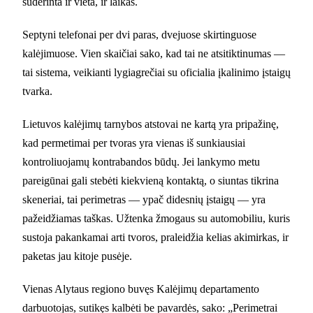
suderinta ir vieta, ir laikas.
Septyni telefonai per dvi paras, dvejuose skirtinguose
kalėjimuose. Vien skaičiai sako, kad tai ne atsitiktinumas —
tai sistema, veikianti lygiagrečiai su oficialia įkalinimo įstaigų
tvarka.
Lietuvos kalėjimų tarnybos atstovai ne kartą yra pripažinę,
kad permetimai per tvoras yra vienas iš sunkiausiai
kontroliuojamų kontrabandos būdų. Jei lankymo metu
pareigūnai gali stebėti kiekvieną kontaktą, o siuntas tikrina
skeneriai, tai perimetras — ypač didesnių įstaigų — yra
pažeidžiamas taškas. Užtenka žmogaus su automobiliu, kuris
sustoja pakankamai arti tvoros, praleidžia kelias akimirkas, ir
paketas jau kitoje pusėje.
Vienas Alytaus regiono buvęs Kalėjimų departamento
darbuotojas, sutikęs kalbėti be pavardės, sako: „Perimetrai