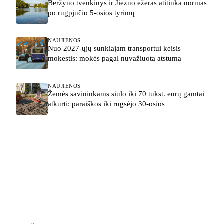
Beržyno tvenkinys ir Jiezno ežeras atitinka normas
po rugpjūčio 5-osios tyrimų
NAUJIENOS
Nuo 2027-ųjų sunkiajam transportui keisis
mokestis: mokės pagal nuvažiuotą atstumą
NAUJIENOS
Žemės savininkams siūlo iki 70 tūkst. eurų gamtai
atkurti: paraiškos iki rugsėjo 30-osios