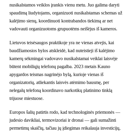
nusikalstamos veiklos įrankis vienu metu. Juo galima daryti
spaudimą liudytojams, organizuoti nusikalstamas schemas už
kalėjimo sienų, koordinuoti kontrabandos tiekimą ar net
vadovauti organizuotoms grupuotėms neišėjus iš kameros.
Lietuvos teisėsaugos praktikoje yra ne vienas atvejis, kai
baudžiamosios bylos atskleidė, kad nuteistieji iš kalėjimo
kamerų sėkmingai vadovavo nusikalstamai veiklai laisvėje
būtent mobiliųjų telefonų pagalba. 2023 metais Kauno
apygardos teismas nagrinėjo bylą, kurioje vienas iš
organizatorių, atliekantis laisvės atėmimo bausmę, per
nelegalų telefoną koordinavo narkotikų platinimo tinklą
trijuose miestuose.
Europos šalių patirtis rodo, kad technologinės priemonės —
judesio davikliai, termovizoriai ir dronai — gali sumažinti
permetimų skaičių, tačiau jų įdiegimas reikalauja investicijų,