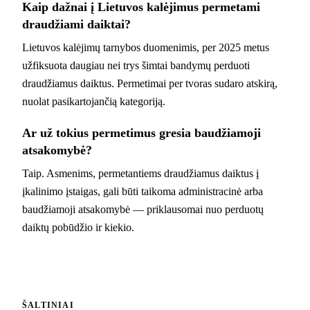
Kaip dažnai į Lietuvos kalėjimus permetami
draudžiami daiktai?
Lietuvos kalėjimų tarnybos duomenimis, per 2025 metus
užfiksuota daugiau nei trys šimtai bandymų perduoti
draudžiamus daiktus. Permetimai per tvoras sudaro atskirą,
nuolat pasikartojančią kategoriją.
Ar už tokius permetimus gresia baudžiamoji
atsakomybė?
Taip. Asmenims, permetantiems draudžiamus daiktus į
įkalinimo įstaigas, gali būti taikoma administracinė arba
baudžiamoji atsakomybė — priklausomai nuo perduotų
daiktų pobūdžio ir kiekio.
ŠALTINIAI