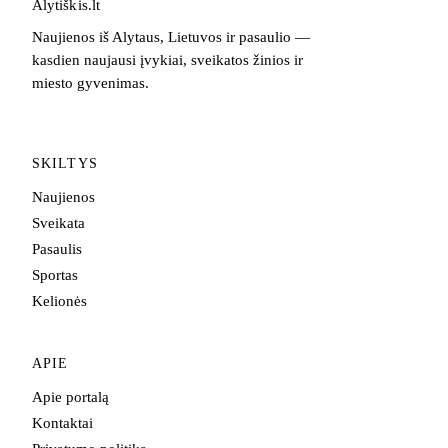
Alytiškis
.
lt
Naujienos iš Alytaus, Lietuvos ir pasaulio —
kasdien naujausi įvykiai, sveikatos žinios ir
miesto gyvenimas.
SKILTYS
Naujienos
Sveikata
Pasaulis
Sportas
Kelionės
APIE
Apie portalą
Kontaktai