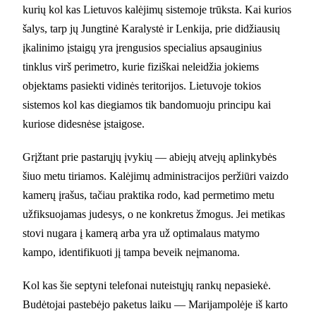
kurių kol kas Lietuvos kalėjimų sistemoje trūksta. Kai kurios
šalys, tarp jų Jungtinė Karalystė ir Lenkija, prie didžiausių
įkalinimo įstaigų yra įrengusios specialius apsauginius
tinklus virš perimetro, kurie fiziškai neleidžia jokiems
objektams pasiekti vidinės teritorijos. Lietuvoje tokios
sistemos kol kas diegiamos tik bandomuoju principu kai
kuriose didesnėse įstaigose.
Grįžtant prie pastarųjų įvykių — abiejų atvejų aplinkybės
šiuo metu tiriamos. Kalėjimų administracijos peržiūri vaizdo
kamerų įrašus, tačiau praktika rodo, kad permetimo metu
užfiksuojamas judesys, o ne konkretus žmogus. Jei metikas
stovi nugara į kamerą arba yra už optimalaus matymo
kampo, identifikuoti jį tampa beveik neįmanoma.
Kol kas šie septyni telefonai nuteistųjų rankų nepasiekė.
Budėtojai pastebėjo paketus laiku — Marijampolėje iš karto