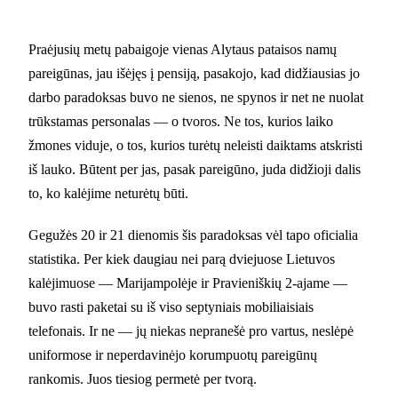
Praėjusių metų pabaigoje vienas Alytaus pataisos namų
pareigūnas, jau išėjęs į pensiją, pasakojo, kad didžiausias jo
darbo paradoksas buvo ne sienos, ne spynos ir net ne nuolat
trūkstamas personalas — o tvoros. Ne tos, kurios laiko
žmones viduje, o tos, kurios turėtų neleisti daiktams atskristi
iš lauko. Būtent per jas, pasak pareigūno, juda didžioji dalis
to, ko kalėjime neturėtų būti.
Gegužės 20 ir 21 dienomis šis paradoksas vėl tapo oficialia
statistika. Per kiek daugiau nei parą dviejuose Lietuvos
kalėjimuose — Marijampolėje ir Pravieniškių 2-ajame —
buvo rasti paketai su iš viso septyniais mobiliaisiais
telefonais. Ir ne — jų niekas nepranešė pro vartus, neslėpė
uniformose ir neperdavinėjo korumpuotų pareigūnų
rankomis. Juos tiesiog permetė per tvorą.